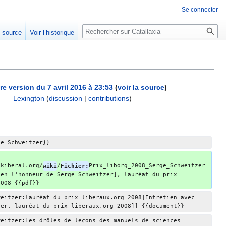
Se connecter
Rechercher
e source
Voir l’historique
re version du 7 avril 2016 à 23:53
(
voir la source
)
Lexington
(
discussion
|
contributions
)
ge Schweitzer}}
ikiberal.org/
wiki
/
Fichier:
Prix_liborg_2008_Serge_Schweitzer
 en l'honneur de Serge Schweitzer], lauréat du prix 
2008 {{pdf}}
weitzer:lauréat du prix liberaux.org 2008|Entretien avec 
zer, lauréat du prix liberaux.org 2008]] {{document}}
weitzer:Les drôles de leçons des manuels de sciences 