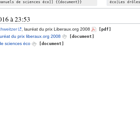
manuels de sciences éco]] {{document}}
éco|Les drôle
d
e
s
2016 à 23:53
m
chweitzer
, lauréat du prix Liberaux.org 2008
[pdf]
o
uréat du prix liberaux.org 2008
[document]
d
de sciences éco
[document]
i
f
i
c
a
t
i
o
n
s