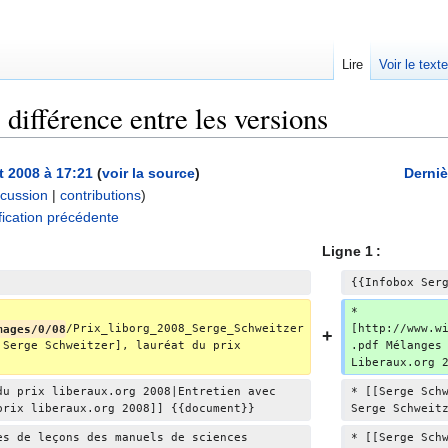
Lire
Voir le text
 différence entre les versions
et 2008 à 17:21
(
voir la source
)
Derniè
scussion
|
contributions
)
A
ication précédente
u
Ligne 1 :
c
u
{{Infobox Ser
n
* 
r
mages/0/08
/Prix_liborg_2008_Serge_Schweitzer
[http://www.w
 Serge Schweitzer], lauréat du prix 
.pdf Mélanges
é
Liberaux.org 
s
u
du prix liberaux.org 2008|Entretien avec 
* [[Serge Sch
prix liberaux.org 2008]] {{document}}
Serge Schweit
m
é
es de leçons des manuels de sciences 
* [[Serge Sch