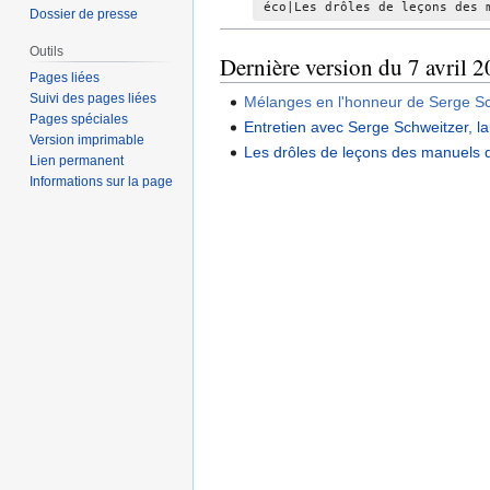
éco|Les drôles de leçons des 
d
Dossier de presse
e
Outils
s
Dernière version du 7 avril 
Pages liées
m
Suivi des pages liées
Mélanges en l'honneur de Serge S
o
Pages spéciales
Entretien avec Serge Schweitzer, la
d
Version imprimable
Les drôles de leçons des manuels 
i
Lien permanent
f
Informations sur la page
i
c
a
t
i
o
n
s