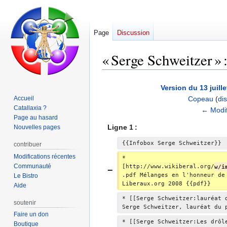
Page
Discussion
« Serge Schweitzer » :
Aller
Aller
Version du 13 juill
à
à
Accueil
Copeau
(
di
la
la
Catallaxia ?
A
← Modif
navigation
recherche
Page au hasard
u
Ligne 1 :
Nouvelles pages
c
u
{{Infobox Serge Schweitzer}}
contribuer
n
Modifications récentes
* 
r
Communauté
[http://www.wikiberal.org/
w/i
.pdf Mélanges en l'honneur de
Le Bistro
é
Liberaux.org 2008 {{pdf}}
Aide
s
u
* [[Serge Schweitzer:lauréat 
soutenir
Serge Schweitzer, lauréat du 
m
Faire un don
é
* [[Serge Schweitzer:Les drôl
Boutique