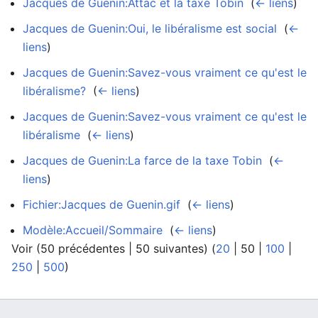
Jacques de Guenin:Attac et la taxe Tobin
‎
(
← liens
)
Jacques de Guenin:Oui, le libéralisme est social
‎
(
←
liens
)
Jacques de Guenin:Savez-vous vraiment ce qu'est le
libéralisme?
‎
(
← liens
)
Jacques de Guenin:Savez-vous vraiment ce qu'est le
libéralisme
‎
(
← liens
)
Jacques de Guenin:La farce de la taxe Tobin
‎
(
←
liens
)
Fichier:Jacques de Guenin.gif
‎
(
← liens
)
Modèle:Accueil/Sommaire
‎
(
← liens
)
Voir (
50 précédentes
|
50 suivantes
) (
20
|
50
|
100
|
250
|
500
)