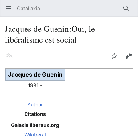
Catallaxia
Ouvrir le menu principal
Reche
Jacques de Guenin:Oui, le
libéralisme est social
Langue
Suivre
Modifier
Jacques de Guenin
1931 -
Auteur
Citations
Galaxie liberaux.org
Wikibéral