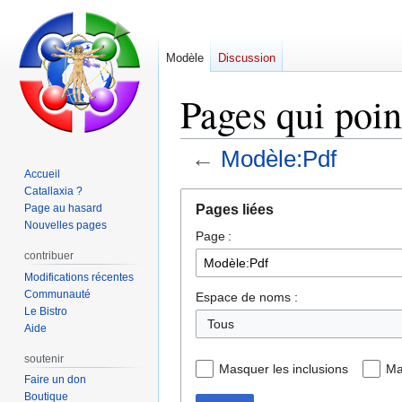
Modèle
Discussion
Pages qui poin
←
Modèle:Pdf
Accueil
Catallaxia ?
Aller
Aller
Pages liées
Page au hasard
à
à
Nouvelles pages
Page :
la
la
navigation
recherche
contribuer
Modifications récentes
Communauté
Espace de noms :
Le Bistro
Tous
Aide
soutenir
Masquer les inclusions
Ma
Faire un don
Boutique