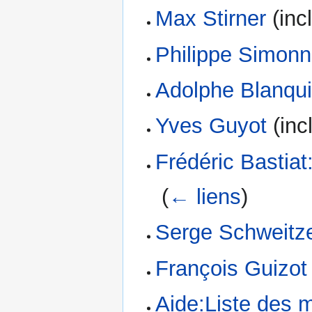
Max Stirner
(incl
Philippe Simonn
Adolphe Blanqu
Yves Guyot
(inc
Frédéric Bastia
‎
(
← liens
)
Serge Schweitz
François Guizot
Aide:Liste des 