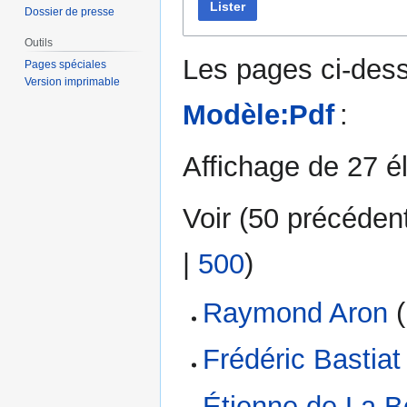
Lister
Dossier de presse
Outils
Les pages ci-dess
Pages spéciales
Version imprimable
Modèle:Pdf
:
Affichage de 27 é
Voir (
50 précéden
|
500
)
Raymond Aron
(
Frédéric Bastiat
Étienne de La B