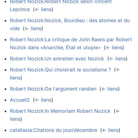
Robert Nozick:Robert Nozick selon Vincent
Leprince
‎
(
← liens
)
Robert Nozick:Nozick, Bourdieu : des atomes et du
vide
‎
(
← liens
)
Robert Nozick:La critique de John Rawls par Robert
Nozick dans «Anarchie, État et utopie»
‎
(
← liens
)
Robert Nozick:Un entretien avec Nozick
‎
(
← liens
)
Robert Nozick:Qui choisirait le socialisme ?
‎
(
←
liens
)
Robert Nozick:De l'argument randien
‎
(
← liens
)
Accueil2
‎
(
← liens
)
Robert Nozick:In Memoriam Robert Nozick
‎
(
←
liens
)
catallaxia:Citations du jour/décembre
‎
(
← liens
)