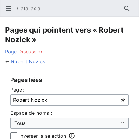
Catallaxia
Ouvrir le menu principal
Reche
Pages qui pointent vers « Robert
Nozick »
Page
Discussion
←
Robert Nozick
Pages liées
Page :
Espace de noms :
Inverser la sélection