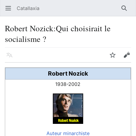
Catallaxia
Ouvrir le menu principal
Reche
Robert Nozick:Qui choisirait le
socialisme ?
Langue
Suivre
Modifier
Robert Nozick
1938-2002
Auteur
minarchiste