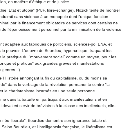
rien, en matière d'éthique et de justice.
rchie, Etat et utopie" (PUF, libre-échange), Nozick tente de montrer
onduirait sans violence à un monopole dont l'unique fonction
minimal par le financement obligatoire de services dont certains ne
celui de l'épanouissement personnel par la minimisation de la violence
nt adaptée aux fabriques de politiciens, sciences-po, ENA, et
le pouvoir. L'oeuvre de Bourdieu, hypercritique, traquant les
de la pratique du "mouvement social" comme un moyen, pour les
éorique et pratique" aux grandes grèves et manifestations
 genres...).
e l'Histoire annonçant la fin du capitalisme, ou du moins sa
nde" dans le verbiage de la révolution permanente contre "la
e et le charlatanisme incarnés en une seule personne.
me dans la bataille en participant aux manifestations et en
 devaient servir de bréviaires à la classe des intellectuels, elle-
ion néo-libérale", Bourdieu démontre son ignorance totale et
Selon Bourdieu, et l'intelligentsia française, le libéralisme est