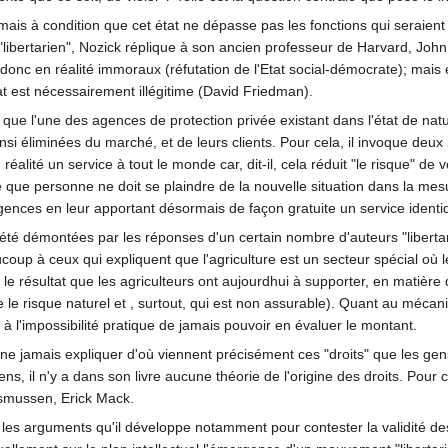
s à condition que cet état ne dépasse pas les fonctions qui seraient cell
ibertarien", Nozick réplique à son ancien professeur de Harvard, John R
donc en réalité immoraux (réfutation de l'Etat social-démocrate); mais
at est nécessairement illégitime (David Friedman).
ue l'une des agences de protection privée existant dans l'état de nat
si éliminées du marché, et de leurs clients. Pour cela, il invoque deux i
alité un service à tout le monde car, dit-il, cela réduit "le risque" de
e que personne ne doit se plaindre de la nouvelle situation dans la me
ences en leur apportant désormais de façon gratuite un service identiq
t été démontées par les réponses d'un certain nombre d'auteurs "liber
up à ceux qui expliquent que l'agriculture est un secteur spécial où les
e résultat que les agriculteurs ont aujourdhui à supporter, en matière de
le risque naturel et , surtout, qui est non assurable). Quant au mécan
à l'impossibilité pratique de jamais pouvoir en évaluer le montant.
e ne jamais expliquer d'où viennent précisément ces "droits" que les gen
ens, il n'y a dans son livre aucune théorie de l'origine des droits. Pou
smussen, Erick Mack.
ar les arguments qu'il développe notamment pour contester la validité de