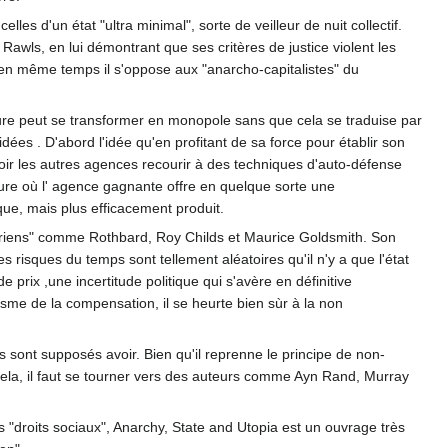
es d'un état "ultra minimal", sorte de veilleur de nuit collectif.
awls, en lui démontrant que ses critères de justice violent les
 en même temps il s'oppose aux "anarcho-capitalistes" du
ure peut se transformer en monopole sans que cela se traduise par
dées . D'abord l'idée qu'en profitant de sa force pour établir son
 voir les autres agences recourir à des techniques d'auto-défense
sure où l' agence gagnante offre en quelque sorte une
ue, mais plus efficacement produit.
tariens" comme Rothbard, Roy Childs et Maurice Goldsmith. Son
 risques du temps sont tellement aléatoires qu'il n'y a que l'état
 prix ,une incertitude politique qui s'avère en définitive
isme de la compensation, il se heurte bien sùr à la non
s sont supposés avoir. Bien qu'il reprenne le principe de non-
r cela, il faut se tourner vers des auteurs comme Ayn Rand, Murray
s "droits sociaux", Anarchy, State and Utopia est un ouvrage très