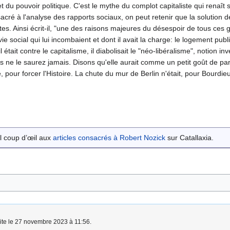
 et du pouvoir politique. C'est le mythe du complot capitaliste qui rena
cré à l'analyse des rapports sociaux, on peut retenir que la solution de 
es. Ainsi écrit-il, "une des raisons majeures du désespoir de tous ces gens
 social qui lui incombaient et dont il avait la charge: le logement public,
l était contre le capitalisme, il diabolisait le "néo-libéralisme", notion i
s ne le saurez jamais. Disons qu'elle aurait comme un petit goût de par
 pour forcer l'Histoire. La chute du mur de Berlin n'était, pour Bourdieu, 
l coup d’œil aux
articles consacrés à Robert Nozick
sur Catallaxia.
aite le 27 novembre 2023 à 11:56.