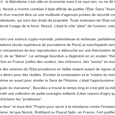
 : le libéralisme c'est utile en économie mais il ne vaut rien, ou ne dit 
Nozick a montré combien il était difficile de justifier l'Etat. Dans "Ana
tir d'un marché libre où une multitude d'agences privées de sécurité c
 individuels, qui sont des droits de propriété. Toute extension de l'Etat 
terait l'usage de la force. Nozick, c'était le côté "plein" de l'univers, 
vons une science crypto-marxiste, prétentieuse et verbeuse, parfaiteme
talisme (école supérieure de journalisme de Paris) et marchepieds vers 
les mécanismes de leur reproduction a débouché sur une théorisation 
i), de se "libérer". Le verbiage bourdivin a dégénéré en un soutien "th
rfois en France (celles des routiers, des chômeurs, des "exclus" en tous
des victimes de l'Etat-providence en faillite étaient autant de signes d
s désirs pour des réalités. Enrober la contestation et la "misère du mo
ême en avant pour révéler le Sens de l'Histoire, c'était l'opportunism
guée du marxisme", Bourdieu a trouvé le temps long et s'est jeté lui-mê
ndé une collection de petits ouvrages militants (Liber raisons d'agir) qui
éclairer les "prolétaires".
re-feux" et sous-titré "Propos pour servir à la résistance contre l'invas
isme, tel que Nozick, Rothbard ou Pascal Salin, en France, l'ont justifié. 