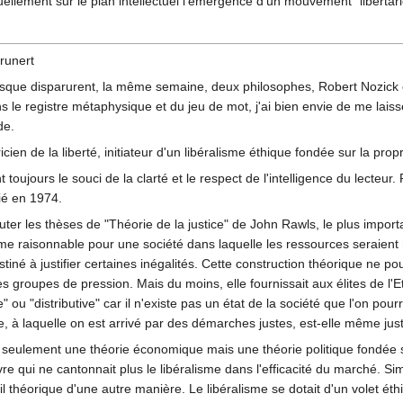
ellement sur le plan intellectuel l'émergence d'un mouvement "libertari
runert
orsque disparurent, la même semaine, deux philosophes, Robert Nozick
 le registre métaphysique et du jeu de mot, j'ai bien envie de me lais
de.
ien de la liberté, initiateur d'un libéralisme éthique fondée sur la propr
nt toujours le souci de la clarté et le respect de l'intelligence du le
ié en 1974.
ter les thèses de "Théorie de la justice" de John Rawls, le plus importa
anime raisonnable pour une société dans laquelle les ressources seraient
estiné à justifier certaines inégalités. Cette construction théorique ne p
 groupes de pression. Mais du moins, elle fournissait aux élites de l'Et
" ou "distributive" car il n'existe pas un état de la société que l'on pourr
uste, à laquelle on est arrivé par des démarches justes, est-elle même just
s seulement une théorie économique mais une théorie politique fondée sur
e qui ne cantonnait plus le libéralisme dans l'efficacité du marché. Si
l théorique d'une autre manière. Le libéralisme se dotait d'un volet é