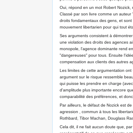
Oui, répond en un mot Robert Nozick, mai
Classé par son livre comme un auteur "l
droits fondamentaux des gens, et sont 
mouvement libertarien pour qui tout ét
Ses arguments consistent à démontrer q
une violation des droits des agences ain
monopole, l'agence dominante rend en ré
"dangereuses" pour tous. Ensuite l'idé
compensation aux clients des autres ag
Les limites de cette argumentation on
argument sur le risque ressemble beauco
qui puisse les prendre en charge (avec l
d'amplitude plus importante encore que 
comparabilité des préférences, et donc 
Par ailleurs, le défaut de Nozick est d
agression , commun à tous les libertari
Rothbard, Tibor Machan, Douglass Ra
Cela dit, il ne fait aucun doute que, p