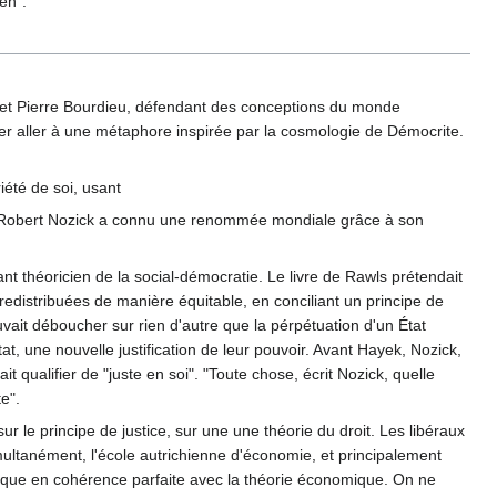
en".
 et Pierre Bourdieu, défendant des conceptions du monde
ser aller à une métaphore inspirée par la cosmologie de Démocrite.
iété de soi, usant
cteur. Robert Nozick a connu une renommée mondiale grâce à son
nt théoricien de la social-démocratie. Le livre de Rawls prétendait
 redistribuées de manière équitable, en conciliant un principe de
ouvait déboucher sur rien d'autre que la pérpétuation d'un État
at, une nouvelle justification de leur pouvoir. Avant Hayek, Nozick,
ait qualifier de "juste en soi". "Toute chose, écrit Nozick, quelle
e".
 le principe de justice, sur une une théorie du droit. Les libéraux
multanément, l'école autrichienne d'économie, et principalement
thique en cohérence parfaite avec la théorie économique. On ne