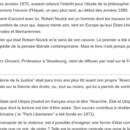
es années 1970, avaient relancé l'intérêt pour l'étude de la philosophi
uvrions l'oeuvre d'Hayek, un peu plus tard, au début des années 1980.
ment d'accord avec lui, Robert Nozick est un homme dont les travaux on
ombre de ceux qui, depuis trente ans, tant en Europe qu'aux Etats-Uni
érales et libertariennes.
r qui était Robert Nozick et le sens de son oeuvre. Le premier a été écr
édie de la pensée libérale contemporaine. Mais le livre n'est jamais par
 Grunert, Professeur à Strasbourg, vient de diffuser par mail sur le 
orie de la Justice" était paru trois ans plus tôt avant son propre "Anar
e sur la théorie des droits; ou, tout au moins, qui lui a permis de sort
ate and Utopia (traduit en français sous le titre "Anarchie, Etat et Uto
hique dont la lecture est loin d'être aisée. Son succès contribua à révéle
ricaine ( le "Parti Libertarien" a été fondé en 1971).
 monopole de la violence, est-il possible d'imaginer une forme d'état com
e que ce soit, de violer ? Telle est la question centrale que pose le li