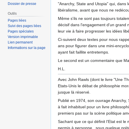
"Anarchy, State and Utopia" qui, dans l
Dossier de presse
libéralisme, avant que nous ne redéco
Outils
Même s'ils ne sont pas toujours totale
Pages liées
décisif dans l'engagement d'un grand n
Suivi des pages liées
leur vie à faire progresser les idées lib
Pages spéciales
Version imprimable
Ci-suivent deux textes pour nous rappele
Lien permanent
ans pour figurer dans une mini-encyclop
Informations sur la page
ayant fait faillite entretemps.
Le second est un commentaire que Marc
H.L.
Avec John Rawls (dont le livre "Une Thé
Etats-Unis le débat de philosophie moral
jusque là réservé.
Publié en 1974, son ouvrage Anarchy, St
à fait inhabituel pour un livre philosop
premiers pas sur la scène politique amé
Sachant que ce qui définit l'Etat est le
permis à personne , sous quelque prétext