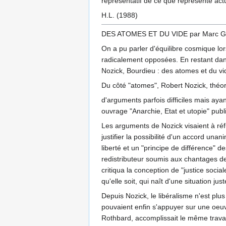
représentatif de ce que représente actu
H.L. (1988)
DES ATOMES ET DU VIDE par Marc G
On a pu parler d'équilibre cosmique l
radicalement opposées. En restant dans
Nozick, Bourdieu : des atomes et du vi
Du côté "atomes", Robert Nozick, théoric
d'arguments parfois difficiles mais aya
ouvrage "Anarchie, Etat et utopie" publ
Les arguments de Nozick visaient à réfu
justifier la possibilité d'un accord un
liberté et un "principe de différence" d
redistributeur soumis aux chantages des
critiqua la conception de "justice sociale
qu'elle soit, qui naît d'une situation j
Depuis Nozick, le libéralisme n'est plu
pouvaient enfin s'appuyer sur une oeuvr
Rothbard, accomplissait le même travai