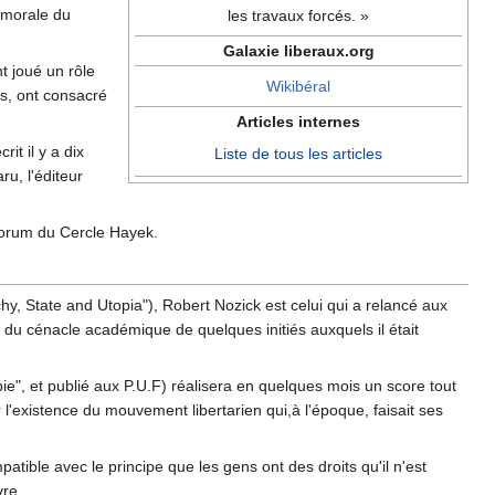
e morale du
les travaux forcés. »
Galaxie liberaux.org
t joué un rôle
Wikibéral
s, ont consacré
Articles internes
it il y a dix
Liste de tous les articles
u, l'éditeur
Forum du Cercle Hayek.
chy, State and Utopia"), Robert Nozick est celui qui a relancé aux
ir du cénacle académique de quelques initiés auxquels il était
pie", et publié aux P.U.F) réalisera en quelques mois un score tout
r l'existence du mouvement libertarien qui,à l'époque, faisait ses
patible avec le principe que les gens ont des droits qu'il n'est
vre.