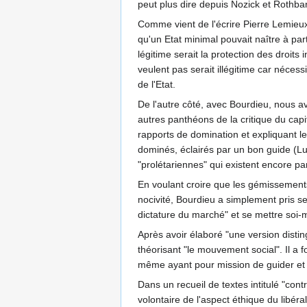
peut plus dire depuis Nozick et Rothbard
Comme vient de l'écrire Pierre Lemieux, 
qu'un Etat minimal pouvait naître à par
légitime serait la protection des droits
veulent pas serait illégitime car nécessi
de l'Etat.
De l'autre côté, avec Bourdieu, nous a
autres panthéons de la critique du capi
rapports de domination et expliquant 
dominés, éclairés par un bon guide (Lu
"prolétariennes" qui existent encore pa
En voulant croire que les gémissements 
nocivité, Bourdieu a simplement pris se
dictature du marché" et se mettre soi-m
Après avoir élaboré "une version distin
théorisant "le mouvement social". Il a fo
même ayant pour mission de guider et d'
Dans un recueil de textes intitulé "cont
volontaire de l'aspect éthique du libéral