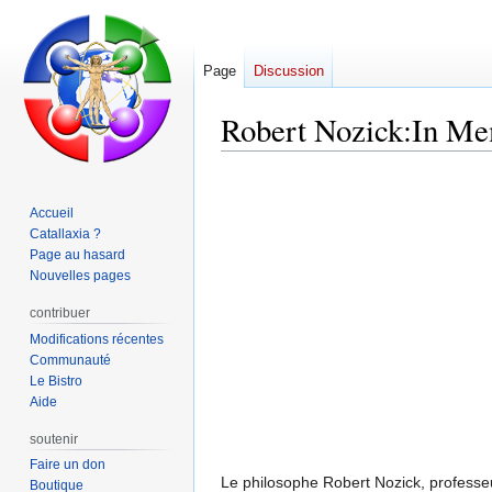
Page
Discussion
Robert Nozick:In Me
Aller
Aller
à
à
Accueil
la
la
Catallaxia ?
navigation
recherche
Page au hasard
Nouvelles pages
contribuer
Modifications récentes
Communauté
Le Bistro
Aide
soutenir
Faire un don
Le philosophe Robert Nozick, professeur
Boutique