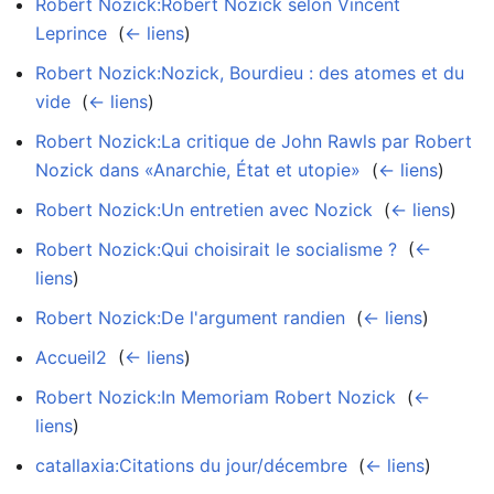
Robert Nozick:Robert Nozick selon Vincent
Leprince
‎
(
← liens
)
Robert Nozick:Nozick, Bourdieu : des atomes et du
vide
‎
(
← liens
)
Robert Nozick:La critique de John Rawls par Robert
Nozick dans «Anarchie, État et utopie»
‎
(
← liens
)
Robert Nozick:Un entretien avec Nozick
‎
(
← liens
)
Robert Nozick:Qui choisirait le socialisme ?
‎
(
←
liens
)
Robert Nozick:De l'argument randien
‎
(
← liens
)
Accueil2
‎
(
← liens
)
Robert Nozick:In Memoriam Robert Nozick
‎
(
←
liens
)
catallaxia:Citations du jour/décembre
‎
(
← liens
)