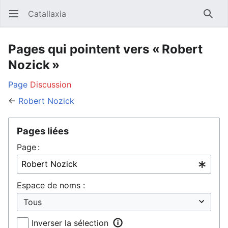
Catallaxia
Ouvrir le menu principal
Reche
Pages qui pointent vers « Robert
Nozick »
Page
Discussion
←
Robert Nozick
Pages liées
Page :
Espace de noms :
Inverser la sélection