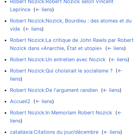
Robert Nozick:Robert Nozick selon Vincent
Leprince
‎
(
← liens
)
Robert Nozick:Nozick, Bourdieu : des atomes et du
vide
‎
(
← liens
)
Robert Nozick:La critique de John Rawls par Robert
Nozick dans «Anarchie, État et utopie»
‎
(
← liens
)
Robert Nozick:Un entretien avec Nozick
‎
(
← liens
)
Robert Nozick:Qui choisirait le socialisme ?
‎
(
←
liens
)
Robert Nozick:De l'argument randien
‎
(
← liens
)
Accueil2
‎
(
← liens
)
Robert Nozick:In Memoriam Robert Nozick
‎
(
←
liens
)
catallaxia:Citations du jour/décembre
‎
(
← liens
)