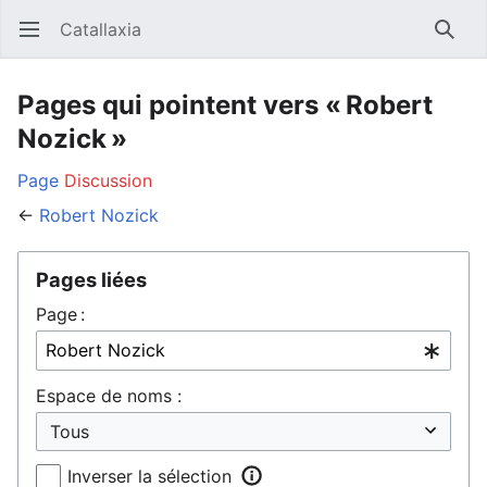
Catallaxia
Ouvrir le menu principal
Reche
Pages qui pointent vers « Robert
Nozick »
Page
Discussion
←
Robert Nozick
Pages liées
Page :
Espace de noms :
Inverser la sélection