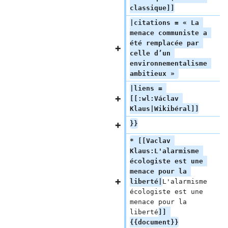
classique]]
|citations = « La 
menace communiste a 
été remplacée par 
celle d’un 
environnementalisme 
ambitieux » 
|liens = 
[[:wl:Václav 
Klaus|Wikibéral]]
}}
* [[Vaclav 
Klaus:L'alarmisme 
écologiste est une 
menace pour la 
liberté|
L'alarmisme 
écologiste est une 
menace pour la 
liberté
]] 
{{document}}