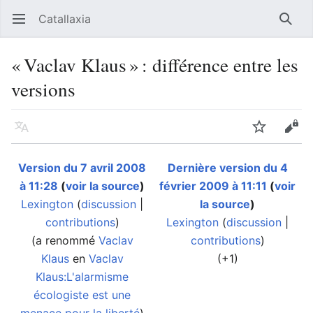
Catallaxia
Ouvrir le menu principal
Reche
« Vaclav Klaus » : différence entre les
versions
Langue
Suivre
Modifier
Version du 7 avril 2008
Dernière version du 4
à 11:28
(
voir la source
)
février 2009 à 11:11
(
voir
Lexington
(
discussion
|
la source
)
contributions
)
Lexington
(
discussion
|
(a renommé
Vaclav
contributions
)
Klaus
en
Vaclav
(+1)
Klaus:L'alarmisme
écologiste est une