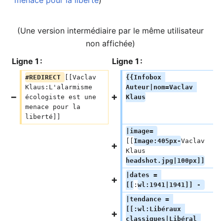
menace pour la liberté
)
(Une version intermédiaire par le même utilisateur
non affichée)
Ligne 1 :
Ligne 1 :
#REDIRECT 
[[Vaclav 
{{Infobox 
Klaus:L'alarmisme 
Auteur|nom=Vaclav 
écologiste est une 
Klaus
menace pour la 
liberté]]
|image= 
[[
Image:405px-
Vaclav 
Klaus 
headshot.jpg|100px]]
|dates = 
[[
:
wl:1941|1941]] - 
|tendance = 
[[:wl:Libéraux 
classiques|Libéral 