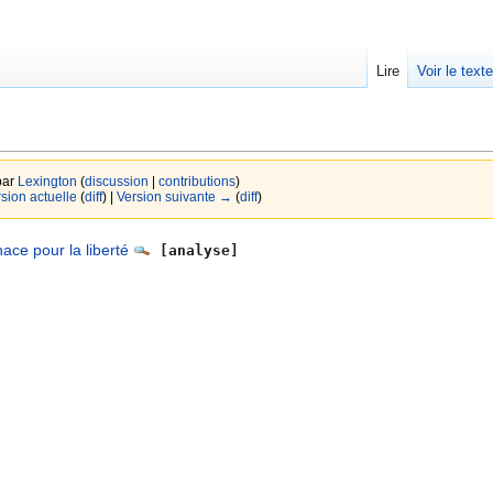
Lire
Voir le text
par
Lexington
(
discussion
|
contributions
)
rsion actuelle
(
diff
) |
Version suivante →
(
diff
)
ace pour la liberté
[analyse]