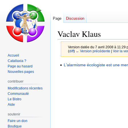
Page
Discussion
Vaclav Klaus
Version datée du 7 avril 2008 à 11:29 
(
diff
)
← Version précédente
|
Voir la ve
Accueil
Catallaxia ?
Aller
Aller
L'alarmisme écologiste est une men
Page au hasard
à
à
Nouvelles pages
la
la
contribuer
navigation
recherche
Modifications récentes
Communauté
Le Bistro
Aide
soutenir
Faire un don
Boutique