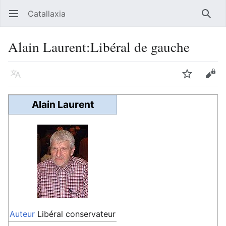
Catallaxia
Ouvrir le menu principal
Reche
Alain Laurent:Libéral de gauche
Langue
Suivre
Modifier
Alain Laurent
Auteur
Libéral conservateur