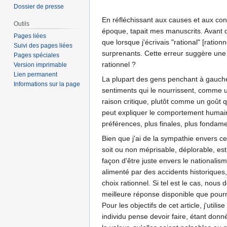
Dossier de presse
En réfléchissant aux causes et aux co
Outils
époque, tapait mes manuscrits. Avant d'
Pages liées
que lorsque j'écrivais "rational" [rationn
Suivi des pages liées
surprenants. Cette erreur suggère une a
Pages spéciales
rationnel ?
Version imprimable
Lien permanent
La plupart des gens penchant à gauche 
Informations sur la page
sentiments qui le nourrissent, comme un
raison critique, plutôt comme un goût 
peut expliquer le comportement humain m
préférences, plus finales, plus fondame
Bien que j'ai de la sympathie envers cet
soit ou non méprisable, déplorable, es
façon d'être juste envers le nationalism
alimenté par des accidents historiques, 
choix rationnel. Si tel est le cas, nou
meilleure réponse disponible que pourrai
Pour les objectifs de cet article, j'uti
individu pense devoir faire, étant donn