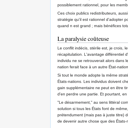
possiblement rationnel, pour les mem
Ces choix publics redistributeurs, auss
stratégie qu'il est rationnel d'adopter 
quand n est grand ; mais bénéfices total
La paralysie coûteuse
Le conflit indécis, stérile est, je croi
récapitulation. L'avantage différentiel 
individu ne se retrouverait alors dans l
nation ferait face à un autre État-nation
Si tout le monde adopte la même strat
États-nations. Les individus doivent che
gain supplémentaire ne peut en être tiré
d'en perdre une partie. Et pourtant, en
"Le désarmement," au sens littéral com
solution si tous les États font de même, m
prétendument (mais pas à juste titre) 
de devenir autre chose que des États-n