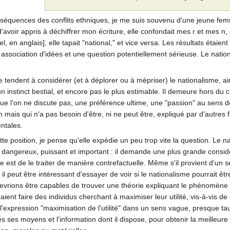
nséquences des conflits ethniques, je me suis souvenu d'une jeune fem
avoir appris à déchiffrer mon écriture, elle confondait mes r et mes n, 
el, en anglais], elle tapait "national," et vice versa. Les résultats étaien
ssociation d'idées et une question potentiellement sérieuse. Le nationa
tendent à considérer (et à déplorer ou à mépriser) le nationalisme, ai
 instinct bestial, et encore pas le plus estimable. Il demeure hors du
que l'on ne discute pas, une préférence ultime, une "passion" au sens 
ais qui n'a pas besoin d'être, ni ne peut être, expliqué par d'autres 
ntales.
te position, je pense qu'elle expédie un peu trop vite la question. Le na
t dangereux, puissant et important : il demande une plus grande consid
e est de le traiter de manière contrefactuelle. Même s'il provient d'un 
il peut être intéressant d'essayer de voir si le nationalisme pourrait être
s devrions être capables de trouver une théorie expliquant le phénomène
ent faire des individus cherchant à maximiser leur utilité, vis-à-vis de 
lise l'expression "maximisation de l'utilité" dans un sens vague, presque
és ses moyens et l'information dont il dispose, pour obtenir la meilleu