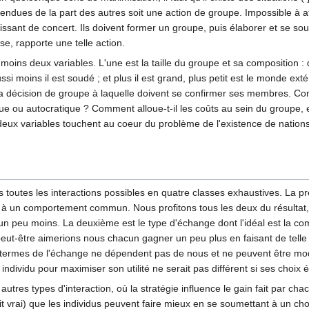
tendues de la part des autres soit une action de groupe. Impossible à att
issant de concert. Ils doivent former un groupe, puis élaborer et se sou
se, rapporte une telle action.
 moins deux variables. L'une est la taille du groupe et sa composition : 
aussi moins il est soudé ; et plus il est grand, plus petit est le monde e
 la décision de groupe à laquelle doivent se confirmer ses membres. Co
ique ou autocratique ? Comment alloue-t-il les coûts au sein du groupe
es deux variables touchent au coeur du problème de l'existence de nation
sons toutes les interactions possibles en quatre classes exhaustives. La 
 à un comportement commun. Nous profitons tous les deux du résultat,
un peu moins. La deuxième est le type d'échange dont l'idéal est la c
 peut-être aimerions nous chacun gagner un peu plus en faisant de tell
 termes de l'échange ne dépendent pas de nous et ne peuvent être modif
ndividu pour maximiser son utilité ne serait pas différent si ses choix ét
autres types d'interaction, où la stratégie influence le gain fait par cha
 vrai) que les individus peuvent faire mieux en se soumettant à un choi