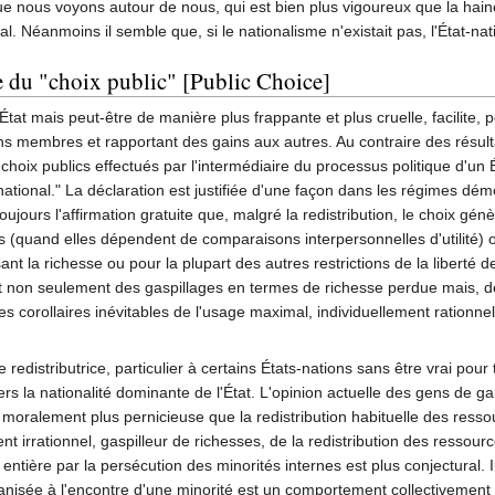
que nous voyons autour de nous, qui est bien plus vigoureux que la haine
 Néanmoins il semble que, si le nationalisme n'existait pas, l'État-natio
ie du "choix public" [Public Choice]
État mais peut-être de manière plus frappante et plus cruelle, facilite
s membres et rapportant des gains aux autres. Au contraire des résultat
es choix publics effectués par l'intermédiaire du processus politique d'u
national." La déclaration est justifiée d'une façon dans les régimes dé
ujours l'affirmation gratuite que, malgré la redistribution, le choix génè
les (quand elles dépendent de comparaisons interpersonnelles d'utilité
t la richesse ou pour la plupart des autres restrictions de la liberté de
t non seulement des gaspillages en termes de richesse perdue mais, de
 les corollaires inévitables de l'usage maximal, individuellement rationne
redistributrice, particulier à certains États-nations sans être vrai pour t
rs la nationalité dominante de l'État. L'opinion actuelle des gens de g
moralement plus pernicieuse que la redistribution habituelle des ress
nt irrationnel, gaspilleur de richesses, de la redistribution des ressour
ité entière par la persécution des minorités internes est plus conjectur
ganisée à l'encontre d'une minorité est un comportement collectivement i