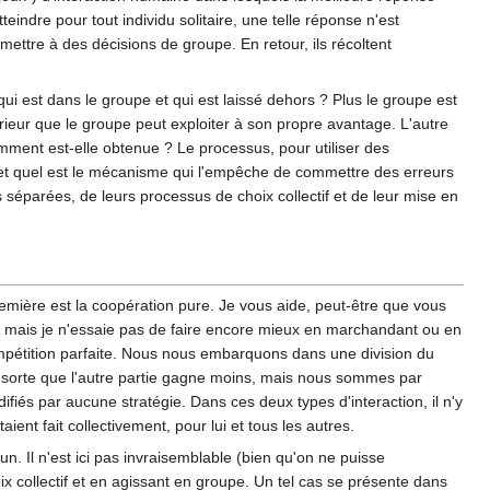
eindre pour tout individu solitaire, une telle réponse n'est
mettre à des décisions de groupe. En retour, ils récoltent
qui est dans le groupe et qui est laissé dehors ? Plus le groupe est
xtérieur que le groupe peut exploiter à son propre avantage. L'autre
mment est-elle obtenue ? Le processus, pour utiliser des
, et quel est le mécanisme qui l'empêche de commettre des erreurs
s séparées, de leurs processus de choix collectif et de leur mise en
première est la coopération pure. Je vous aide, peut-être que vous
 mais je n'essaie pas de faire encore mieux en marchandant ou en
ompétition parfaite. Nous nous embarquons dans une division du
e sorte que l'autre partie gagne moins, mais nous sommes par
iés par aucune stratégie. Dans ces deux types d'interaction, il n'y
aient fait collectivement, pour lui et tous les autres.
cun. Il n'est ici pas invraisemblable (bien qu'on ne puisse
x collectif et en agissant en groupe. Un tel cas se présente dans