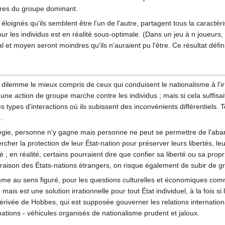
bres du groupe dominant.
i éloignés qu'ils semblent être l'un de l'autre, partagent tous la caract
pour les individus est en réalité sous-optimale. (Dans un jeu à n joueurs
 et moyen seront moindres qu'ils n'auraient pu l'être. Ce résultat défini
s, le dilemme le mieux compris de ceux qui conduisent le nationalisme à l
d'une action de groupe marche contre les individus ; mais si cela suffis
es types d'interactions où ils subissent des inconvénients différentiels
.
égie, personne n'y gagne mais personne ne peut se permettre de l'aba
rcher la protection de leur État-nation pour préserver leurs libertés, le
 ; en réalité, certains pourraient dire que confier sa liberté ou sa propr
 raison des États-nations étrangers, on risque également de subir de g
me au sens figuré, pour les questions culturelles et économiques comm
ais est une solution irrationnelle pour tout État individuel, à la fois si l
dérivée de Hobbes, qui est supposée gouverner les relations internation
ations - véhicules organisés de nationalisme prudent et jaloux.