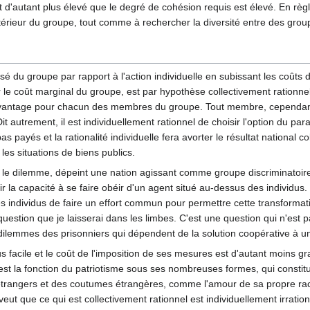
 d'autant plus élevé que le degré de cohésion requis est élevé. En règl
'intérieur du groupe, tout comme à rechercher la diversité entre des gr
sé du groupe par rapport à l'action individuelle en subissant les coûts 
 coût marginal du groupe, est par hypothèse collectivement rationnel : 
 avantage pour chacun des membres du groupe. Tout membre, cependant,
Dit autrement, il est individuellement rationnel de choisir l'option du pa
pas payés et la rationalité individuelle fera avorter le résultat national c
les situations de biens publics.
nt le dilemme, dépeint une nation agissant comme groupe discriminatoi
ir la capacité à se faire obéir d'un agent situé au-dessus des individus
 individus de faire un effort commun pour permettre cette transformati
 question que je laisserai dans les limbes. C'est une question qui n'est
ilemmes des prisonniers qui dépendent de la solution coopérative à u
s facile et le coût de l'imposition de ses mesures est d'autant moins gran
 est la fonction du patriotisme sous ses nombreuses formes, qui constitu
des étrangers et des coutumes étrangères, comme l'amour de sa propre r
ut que ce qui est collectivement rationnel est individuellement irration