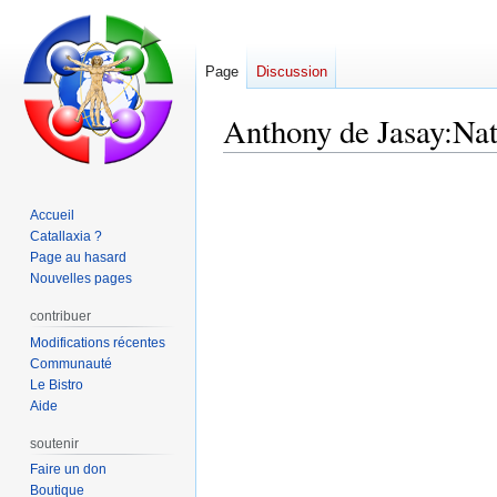
Page
Discussion
Anthony de Jasay:Nati
Aller
Aller
à
à
Accueil
la
la
Catallaxia ?
navigation
recherche
Page au hasard
Nouvelles pages
contribuer
Modifications récentes
Communauté
Le Bistro
Aide
soutenir
Faire un don
Boutique