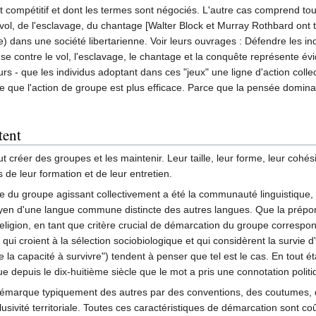
compétitif et dont les termes sont négociés. L'autre cas comprend toutes
 du vol, de l'esclavage, du chantage [Walter Block et Murray Rothbard o
ans une société libertarienne. Voir leurs ouvrages : Défendre les indéf
se contre le vol, l'esclavage, le chantage et la conquête représente év
ujours - que les individus adoptant dans ces "jeux" une ligne d'action coll
 que l'action de groupe est plus efficace. Parce que la pensée dominant
tent
aut créer des groupes et les maintenir. Leur taille, leur forme, leur cohé
 de leur formation et de leur entretien.
 du groupe agissant collectivement a été la communauté linguistique, q
oyen d'une langue commune distincte des autres langues. Que la prépond
a religion, en tant que critère crucial de démarcation du groupe corres
qui croient à la sélection sociobiologique et qui considèrent la survie d
la capacité à survivre") tendent à penser que tel est le cas. En tout ét
e depuis le dix-huitième siècle que le mot a pris une connotation politiq
démarque typiquement des autres par des conventions, des coutumes, d
lusivité territoriale. Toutes ces caractéristiques de démarcation sont co