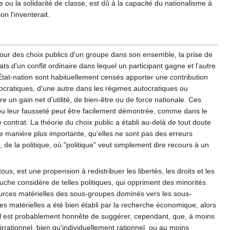
 ou la solidarité de classe, est dû à la capacité du nationalisme à
n l'inventerait.
, pour des choix publics d'un groupe dans son ensemble, la prise de
s d'un conflit ordinaire dans lequel un participant gagne et l'autre
n État-nation sont habituellement censés apporter une contribution
mocratiques, d'une autre dans les régimes autocratiques ou
re un gain net d'utilité, de bien-être ou de force nationale. Ces
) ou leur fausseté peut être facilement démontrée, comme dans le
 contrat. La théorie du choix public a établi au-delà de tout doute
 manière plus importante, qu'elles ne sont pas des erreurs
l, de la politique, où "politique" veut simplement dire recours à un
ous, est une propension à redistribuer les libertés, les droits et les
auche considère de telles politiques, qui oppriment des minorités
ources matérielles des sous-groupes dominés vers les sous-
ces matérielles a été bien établi par la recherche économique, alors
al. Il est probablement honnête de suggérer, cependant, que, à moins
rrationnel, bien qu'individuellement rationnel, ou au moins