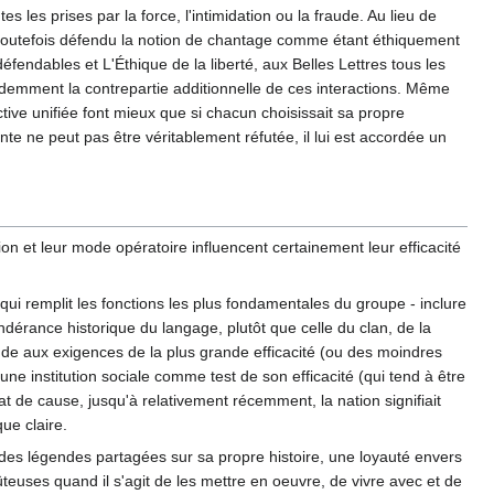
 les prises par la force, l'intimidation ou la fraude. Au lieu de
nt toutefois défendu la notion de chantage comme étant éthiquement
endables et L'Éthique de la liberté, aux Belles Lettres tous les
idemment la contrepartie additionnelle de ces interactions. Même
ective unifiée font mieux que si chacun choisissait sa propre
e ne peut pas être véritablement réfutée, il lui est accordée un
sion et leur mode opératoire influencent certainement leur efficacité
ui remplit les fonctions les plus fondamentales du groupe - inclure
érance historique du langage, plutôt que celle du clan, de la
ponde aux exigences de la plus grande efficacité (ou des moindres
'une institution sociale comme test de son efficacité (qui tend à être
at de cause, jusqu'à relativement récemment, la nation signifiait
ue claire.
es légendes partagées sur sa propre histoire, une loyauté envers
ûteuses quand il s'agit de les mettre en oeuvre, de vivre avec et de