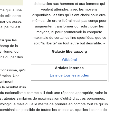
d'obstacles aux hommes et aux femmes qui
veulent atteindre, avec les moyens
me qui, à une
disponibles, les fins qu'ils ont choisi pour eux-
de telle sorte
mêmes. Un ordre libéral n'est pas conçu pour
t parfois assez
augmenter, transformer ou redistribuer les
l peut-il est
moyens, ni pour promouvoir la conquête
maximale de certaines fins spécifiées, que ce
nsi que les
soit "la liberté" ou tout autre but désirable. »
 champ de la
de Hume, qui
Galaxie liberaux.org
fins ou par des
Wikibéral
Articles internes
tionalisme, qu'il
Liste de tous les articles
ération. Une
sentiment
 le résultat d'un
 du nationalisme comme si il était une réponse appropriée, voire la
stratégies similaires de maximisation d'utilité d'autres personnes.
 tautologique mais qui a le mérite de prendre en compte tout ce qu'un
re combinaison possible de toutes les choses auxquelles il donne de