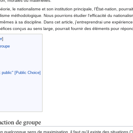
 non, morales ou matérielles.
éorie, le nationalisme et son institution principale, l'État-nation, pou
sme méthodologique. Nous pourrions étudier l'efficacité du nationalisme
mêmes à sa discipline. Dans cet article, j'entreprendrai une expérience
ices conçus au sens large, pourrait fournir des éléments pour répondre 
groupe
x public" [Public Choice]
 action de groupe
n quelconque sens de maximisation, il faut qu'il existe des situations (