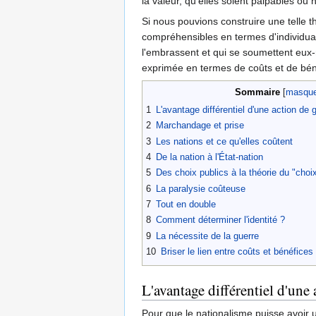
la valeur, qu'elles soient palpables ou
Si nous pouvions construire une telle th
compréhensibles en termes d'individuali
l'embrassent et qui se soumettent eux-
exprimée en termes de coûts et de bénéf
Sommaire
1
L'avantage différentiel d'une action de 
2
Marchandage et prise
3
Les nations et ce qu'elles coûtent
4
De la nation à l'État-nation
5
Des choix publics à la théorie du "choi
6
La paralysie coûteuse
7
Tout en double
8
Comment déterminer l'identité ?
9
La nécessite de la guerre
10
Briser le lien entre coûts et bénéfices
L'avantage différentiel d'une
Pour que le nationalisme puisse avoir u