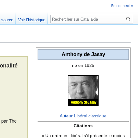
Se connecter
Rechercher
e source
Voir l’historique
Anthony de Jasay
onalité
né en 1925
Auteur
Libéral classique
ié par The
Citations
« Un ordre est libéral s'il présente le moins