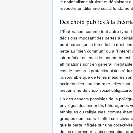
le nationalisme virulent et déplaisant 
résoudre un dilemme social fondamental.
Des choix publics à la théor
L'État-nation, comme tout autre type d'
décisions imposant des pertes à certain
perd parce que la force fait le droit, l
nette au "bien commun" ou à "l'intérêt 
intermédiaires, mais le fondement est to
affirmations sont en général irréfutab
cas de mesures protectionnistes réduisan
raisonnable que de telles mesures son
accidentelles ; au contraire, elles sont
mécanisme de choix social obligatoire.
Un des aspects possibles de la politique 
privilèges des minorités hétérogènes ve
ethniques ou religieuses, comme étant 
groupes dominants. L'effet collectiveme
que la perte infligée sur une collectiv
de les exterminer, la discrimination or