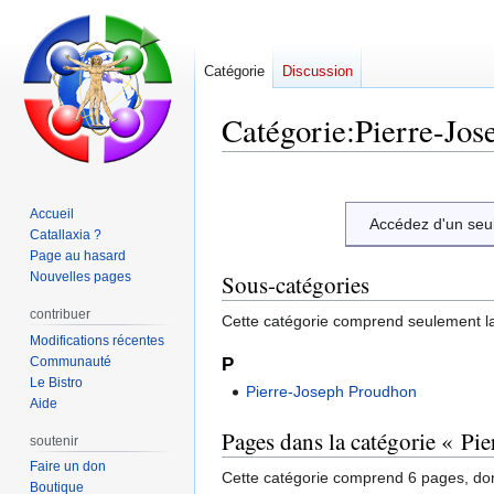
Catégorie
Discussion
Catégorie
:
Pierre-Jos
Aller
Aller
à
à
Accueil
Accédez d'un seu
la
la
Catallaxia ?
navigation
recherche
Page au hasard
Nouvelles pages
Sous-catégories
contribuer
Cette catégorie comprend seulement la
Modifications récentes
Communauté
P
Le Bistro
Pierre-Joseph Proudhon
Aide
Pages dans la catégorie « Pi
soutenir
Faire un don
Cette catégorie comprend 6 pages, don
Boutique