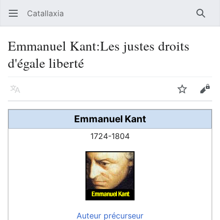
Catallaxia
Ouvrir le menu principal
Reche
Emmanuel Kant:Les justes droits
d'égale liberté
Langue
Suivre
Modifier
Emmanuel Kant
1724-1804
Auteur
précurseur