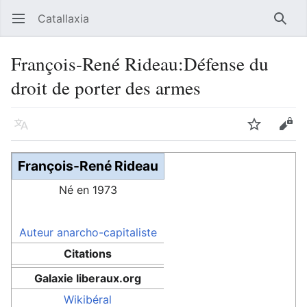
Catallaxia
Ouvrir le menu principal
Reche
François-René Rideau:Défense du
droit de porter des armes
Langue
Suivre
Modifier
François-René Rideau
Né en 1973
Auteur
anarcho-capitaliste
Citations
Galaxie liberaux.org
Wikibéral