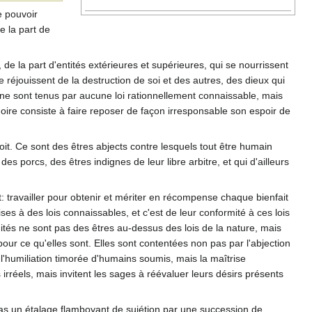
e pouvoir
e la part de
 de la part d'entités extérieures et supérieures, qui se nourrissent
e réjouissent de la destruction de soi et des autres, des dieux qui
ui ne sont tenus par aucune loi rationnellement connaissable, mais
noire consiste à faire reposer de façon irresponsable son espoir de
soit. Ce sont des êtres abjects contre lesquels tout être humain
s porcs, des êtres indignes de leur libre arbitre, et qui d'ailleurs
t: travailler pour obtenir et mériter en récompense chaque bienfait
ises à des lois connaissables, et c'est de leur conformité à ces lois
vinités ne sont pas des êtres au-dessus des lois de la nature, mais
ur ce qu'elles sont. Elles sont contentées non pas par l'abjection
l'humiliation timorée d'humains soumis, mais la maîtrise
 irréels, mais invitent les sages à réévaluer leurs désirs présents
t pas un étalage flamboyant de sujétion par une succession de