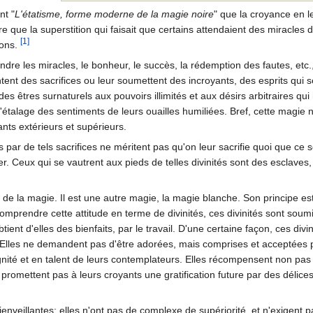
nt "
L'étatisme, forme moderne de la magie noire
" que la croyance en l
e que la superstition qui faisait que certains attendaient des miracles d
[1]
ions.
endre les miracles, le bonheur, le succès, la rédemption des fautes, etc.,
tent des sacrifices ou leur soumettent des incroyants, des esprits qui s
 des êtres surnaturels aux pouvoirs illimités et aux désirs arbitraires q
l'étalage des sentiments de leurs ouailles humiliées. Bref, cette magie 
ants extérieurs et supérieurs.
 par de tels sacrifices ne méritent pas qu'on leur sacrifie quoi que ce 
 Ceux qui se vautrent aux pieds de telles divinités sont des esclaves, de
n de la magie. Il est une autre magie, la magie blanche. Son principe es
 comprendre cette attitude en terme de divinités, ces divinités sont soum
tient d'elles des bienfaits, par le travail. D'une certaine façon, ces di
. Elles ne demandent pas d'être adorées, mais comprises et acceptées po
gnité et en talent de leurs contemplateurs. Elles récompensent non pas 
 promettent pas à leurs croyants une gratification future par des délices
bienveillantes; elles n'ont pas de complexe de supériorité, et n'exigen