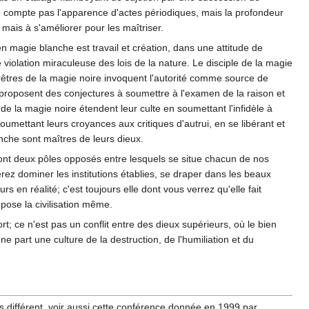
 ne compte pas l'apparence d'actes périodiques, mais la profondeur
mais à s'améliorer pour les maîtriser.
en magie blanche est travail et création, dans une attitude de
 violation miraculeuse des lois de la nature. Le disciple de la magie
 prêtres de la magie noire invoquent l'autorité comme source de
e proposent des conjectures à soumettre à l'examen de la raison et
de la magie noire étendent leur culte en soumettant l'infidèle à
oumettant leurs croyances aux critiques d'autrui, en se libérant et
nche sont maîtres de leurs dieux.
s sont deux pôles opposés entre lesquels se situe chacun de nos
erez dominer les institutions établies, se draper dans les beaux
s en réalité; c'est toujours elle dont vous verrez qu'elle fait
epose la civilisation même.
rt; ce n'est pas un conflit entre des dieux supérieurs, où le bien
e part une culture de la destruction, de l'humiliation et du
 différent, voir aussi cette conférence donnée en 1999 par