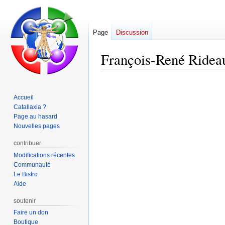
Page
Discussion
François-René Ridea
Aller
Aller
à
à
Accueil
la
la
Catallaxia ?
navigation
recherche
Page au hasard
Nouvelles pages
contribuer
Modifications récentes
Communauté
Le Bistro
Aide
soutenir
Faire un don
Boutique