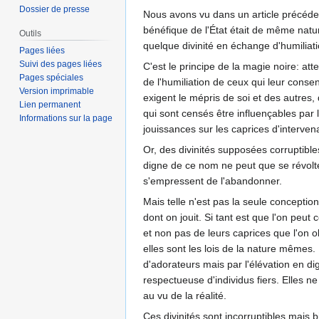
Dossier de presse
Nous avons vu dans un article précéde
bénéfique de l'État était de même natur
Outils
quelque divinité en échange d'humiliat
Pages liées
Suivi des pages liées
C'est le principe de la magie noire: att
Pages spéciales
de l'humiliation de ceux qui leur consen
Version imprimable
exigent le mépris de soi et des autres,
Lien permanent
qui sont censés être influençables par 
Informations sur la page
jouissances sur les caprices d'interven
Or, des divinités supposées corruptibles
digne de ce nom ne peut que se révolter.
s'empressent de l'abandonner.
Mais telle n'est pas la seule conceptio
dont on jouit. Si tant est que l'on peut
et non pas de leurs caprices que l'on ob
elles sont les lois de la nature mêmes
d'adorateurs mais par l'élévation en di
respectueuse d'individus fiers. Elles ne
au vu de la réalité.
Ces divinités sont incorruptibles mais 