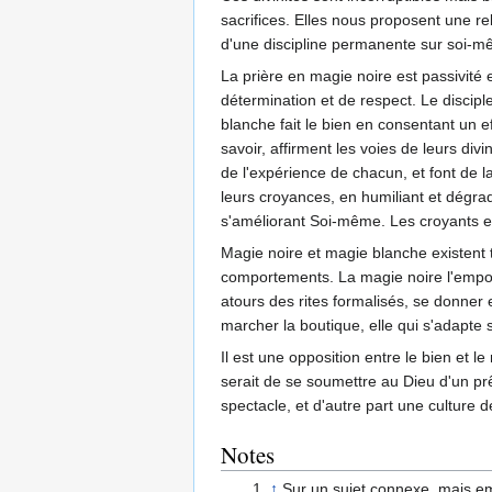
sacrifices. Elles nous proposent une re
d'une discipline permanente sur soi-mê
La prière en magie noire est passivité e
détermination et de respect. Le disciple
blanche fait le bien en consentant un e
savoir, affirment les voies de leurs di
de l'expérience de chacun, et font de l
leurs croyances, en humiliant et dégrad
s'améliorant Soi-même. Les croyants en
Magie noire et magie blanche existent t
comportements. La magie noire l'empo
atours des rites formalisés, se donner e
marcher la boutique, elle qui s'adapte s
Il est une opposition entre le bien et l
serait de se soumettre au Dieu d'un prêt
spectacle, et d'autre part une culture de 
Notes
↑
Sur un sujet connexe, mais em