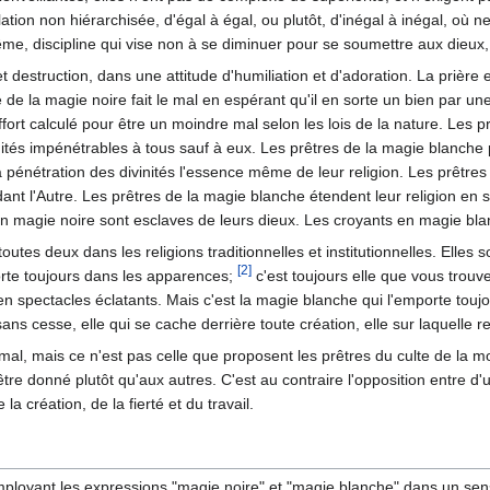
lation non hiérarchisée, d'égal à égal, ou plutôt, d'inégal à inégal, où
me, discipline qui vise non à se diminuer pour se soumettre aux dieux, 
t destruction, dans une attitude d'humiliation et d'adoration. La prière 
 de la magie noire fait le mal en espérant qu'il en sorte un bien par une
ffort calculé pour être un moindre mal selon les lois de la nature. Les
vinités impénétrables à tous sauf à eux. Les prêtres de la magie blanch
a pénétration des divinités l'essence même de leur religion. Les prêtres 
ant l'Autre. Les prêtres de la magie blanche étendent leur religion en s
 magie noire sont esclaves de leurs dieux. Les croyants en magie bla
outes deux dans les religions traditionnelles et institutionnelles. Elle
[2]
rte toujours dans les apparences;
c'est toujours elle que vous trouv
n spectacles éclatants. Mais c'est la magie blanche qui l'emporte toujour
ans cesse, elle qui se cache derrière toute création, elle sur laquelle r
e mal, mais ce n'est pas celle que proposent les prêtres du culte de la mo
re donné plutôt qu'aux autres. C'est au contraire l'opposition entre d'un
la création, de la fierté et du travail.
ployant les expressions "magie noire" et "magie blanche" dans un sens