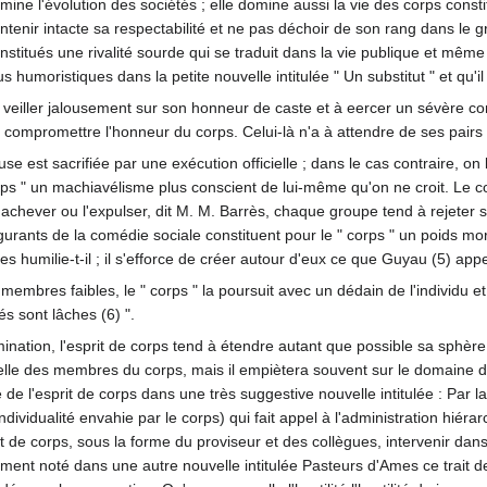
mine l'évolution des sociétés ; elle domine aussi la vie des corps const
intenir intacte sa respectabilité et ne pas déchoir de son rang dans le
nstitués une rivalité sourde qui se traduit dans la vie publique et même
us humoristiques dans la petite nouvelle intitulée " Un substitut " et qu'
 " à veiller jalousement sur son honneur de caste et à eercer un sévère 
compromettre l'honneur du corps. Celui-là n'a à attendre de ses pairs ni
use est sacrifiée par une exécution officielle ; dans le cas contraire, 
rps " un machiavélisme plus conscient de lui-même qu'on ne croit. Le cor
'achever ou l'expulser, dit M. M. Barrès, chaque groupe tend à rejeter se
urants de la comédie sociale constituent pour le " corps " un poids mor
, les humilie-t-il ; il s'efforce de créer autour d'eux ce que Guyau (5) ap
 membres faibles, le " corps " la poursuit avec un dédain de l'individu et 
és sont lâches (6) ".
nation, l'esprit de corps tend à étendre autant que possible sa sphère d
nelle des membres du corps, mais il empiètera souvent sur le domaine de
e de l'esprit de corps dans une très suggestive nouvelle intitulée : Par 
ndividualité envahie par le corps) qui fait appel à l'administration hiéra
prit de corps, sous la forme du proviseur et des collègues, intervenir d
ment noté dans une autre nouvelle intitulée Pasteurs d'Ames ce trait de 