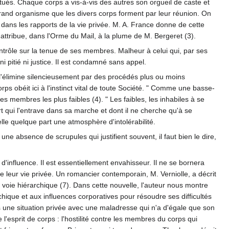
itués. Chaque corps a vis-à-vis des autres son orgueil de caste et
 grand organisme que les divers corps forment par leur réunion. On
 dans les rapports de la vie privée. M. A. France donne de cette
il attribue, dans l'Orme du Mail, à la plume de M. Bergeret (3).
contrôle sur la tenue de ses membres. Malheur à celui qui, par ses
 pitié ni justice. Il est condamné sans appel.
on l'élimine silencieusement par des procédés plus ou moins
ps obéit ici à l'instinct vital de toute Société. " Comme une basse-
s membres les plus faibles (4). " Les faibles, les inhabiles à se
t qui l'entrave dans sa marche et dont il ne cherche qu'à se
pelle quelque part une atmosphère d'intolérabilité.
une absence de scrupules qui justifient souvent, il faut bien le dire,
'influence. Il est essentiellement envahisseur. Il ne se bornera
 leur vie privée. Un romancier contemporain, M. Verniolle, a décrit
la voie hiérarchique (7). Dans cette nouvelle, l'auteur nous montre
rchique et aux influences corporatives pour résoudre ses difficultés
ans une situation privée avec une maladresse qui n'a d'égale que son
l'esprit de corps : l'hostilité contre les membres du corps qui