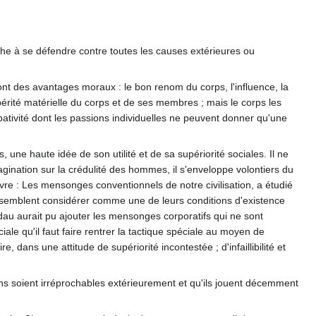
rche à se défendre contre toutes les causes extérieures ou
t des avantages moraux : le bon renom du corps, l'influence, la
rité matérielle du corps et de ses membres ; mais le corps les
mbativité dont les passions individuelles ne peuvent donner qu'une
une haute idée de son utilité et de sa supériorité sociales. Il ne
agination sur la crédulité des hommes, il s'enveloppe volontiers du
ivre : Les mensonges conventionnels de notre civilisation, a étudié
 semblent considérer comme une de leurs conditions d'existence
au aurait pu ajouter les mensonges corporatifs qui ne sont
le qu'il faut faire rentrer la tactique spéciale au moyen de
, dans une attitude de supériorité incontestée ; d'infaillibilité et
iens soient irréprochables extérieurement et qu'ils jouent décemment