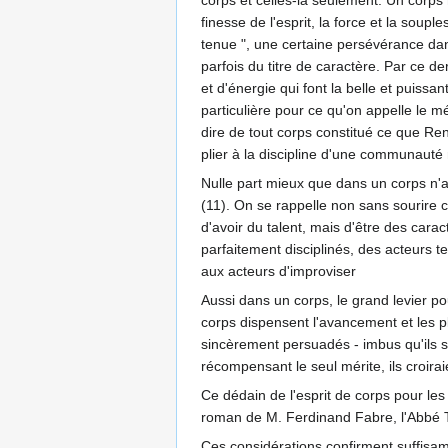
corps et celles-là seulement. Un corps
finesse de l'esprit, la force et la soup
tenue ", une certaine persévérance dan
parfois du titre de caractère. Par ce de
et d'énergie qui font la belle et puiss
particulière pour ce qu'on appelle le mé
dire de tout corps constitué ce que Rena
plier à la discipline d'une communauté
Nulle part mieux que dans un corps n'ap
(11). On se rappelle non sans sourire 
d'avoir du talent, mais d'être des car
parfaitement disciplinés, des acteurs t
aux acteurs d'improviser
Aussi dans un corps, le grand levier po
corps dispensent l'avancement et les p
sincèrement persuadés - imbus qu'ils so
récompensant le seul mérite, ils croira
Ce dédain de l'esprit de corps pour les
roman de M. Ferdinand Fabre, l'Abbé Ti
Ces considérations confirment suffisam