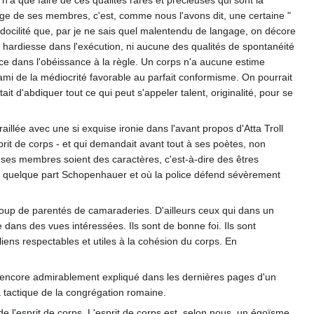
'a que faire de ces qualités rares et précieuses qui sont la
 exige de ses membres, c'est, comme nous l'avons dit, une certaine "
 docilité que, par je ne sais quel malentendu de langage, on décore
 la hardiesse dans l'exécution, ni aucune des qualités de spontanéité
ance dans l'obéissance à la règle. Un corps n'a aucune estime
st ami de la médiocrité favorable au parfait conformisme. On pourrait
t d'abdiquer tout ce qui peut s'appeler talent, originalité, pour se
aillée avec une si exquise ironie dans l'avant propos d'Atta Troll
rit de corps - et qui demandait avant tout à ses poètes, non
 ses membres soient des caractères, c'est-à-dire des êtres
arle quelque part Schopenhauer et où la police défend sévèrement
ucoup de parentés de camaraderies. D'ailleurs ceux qui dans un
ans des vues intéressées. Ils sont de bonne foi. Ils sont
iens respectables et utiles à la cohésion du corps. En
uve encore admirablement expliqué dans les dernières pages d'un
a tactique de la congrégation romaine.
 l'esprit de corps. L'esprit de corps est, selon nous, un égoïsme