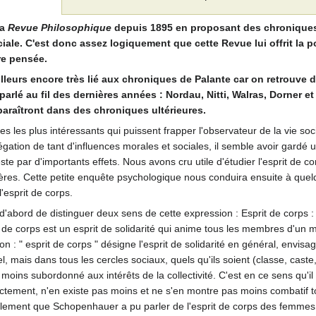
la
Revue Philosophique
depuis 1895 en proposant des chronique
ale. C'est donc assez logiquement que cette Revue lui offrit la po
re pensée.
'ailleurs encore très lié aux chroniques de Palante car on retrouve 
parlé au fil des dernières années : Nordau, Nitti, Walras, Dorner e
araîtront dans des chroniques ultérieures.
 les plus intéressants qui puissent frapper l'observateur de la vie soc
ation de tant d'influences morales et sociales, il semble avoir gardé 
ste par d'importants effets. Nous avons cru utile d'étudier l'esprit de c
ères. Cette petite enquête psychologique nous conduira ensuite à que
'esprit de corps.
t d'abord de distinguer deux sens de cette expression : Esprit de corps 
prit de corps est un esprit de solidarité qui anime tous les membres d'u
on : " esprit de corps " désigne l'esprit de solidarité en général, envisa
 mais dans tous les cercles sociaux, quels qu'ils soient (classe, caste, 
 moins subordonné aux intérêts de la collectivité. C'est en ce sens qu'il
xactement, n'en existe pas moins et ne s'en montre pas moins combatif tou
lement que Schopenhauer a pu parler de l'esprit de corps des femmes ou 