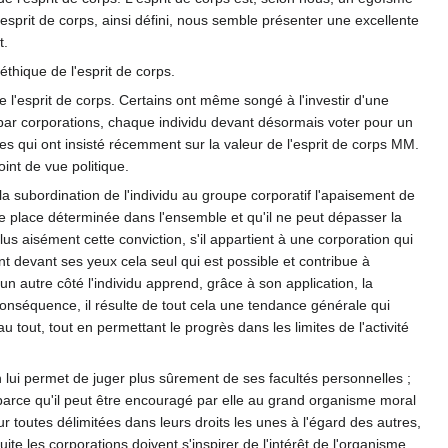
L'esprit de corps, ainsi défini, nous semble présenter une excellente
t.
hique de l'esprit de corps.
 l'esprit de corps. Certains ont même songé à l'investir d'une
e par corporations, chaque individu devant désormais voter pour un
es qui ont insisté récemment sur la valeur de l'esprit de corps MM.
int de vue politique.
a subordination de l'individu au groupe corporatif l'apaisement de
une place déterminée dans l'ensemble et qu'il ne peut dépasser la
 plus aisément cette conviction, s'il appartient à une corporation qui
nt devant ses yeux cela seul qui est possible et contribue à
 autre côté l'individu apprend, grâce à son application, la
 conséquence, il résulte de tout cela une tendance générale qui
u tout, tout en permettant le progrès dans les limites de l'activité
en lui permet de juger plus sûrement de ses facultés personnelles ;
, parce qu'il peut être encouragé par elle au grand organisme moral
r toutes délimitées dans leurs droits les unes à l'égard des autres,
e les corporations doivent s'inspirer de l'intérêt de l'organisme