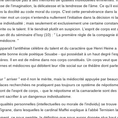
 ne demande pas à ses membres de qualités individuelles éminentes. Il n
lesse de l'imagination, la délicatesse et la tendresse de l'âme. Ce qu'il
s la docilité au code moral du corps. C'est cette persévérance dans la
rnier mot un corps n'entendra nullement l'initiative dans la décision ni
ante individualité ; mais seulement et exclusivement une certaine const
rite ou le talent. Il le tiendrait plutôt en suspicion. L'esprit de corps e
n dit du séminaire d'Issy (10) : " La première règle de la compagnie étai
 médiocre. "
paraît l'antithèse célèbre du talent et du caractère que Henri Heine a r
cette bonne école poétique Souabe - qui possédait à un haut degré l'esp
actères. Il en est de même dans nos corps constitués. Un corps veut que
ernes et médiocres qui débitent leur rôle social sur ce théâtre dont p
ur " arriver " est-il non le mérite, mais la médiocrité appuyée par bea
laces recherchées ne pratiquent pas toujours ce système de népotisme d
nt de l'esprit de corps, - que le népotisme et la camaraderie sont des l
ient sacrifier à un dangereux individualisme.
 qualités personnelles (intellectuelles ou morale de l'individu) se tro
grane, dans lesquelles le cardinal Maffei explique à l'abbé Ternisien l
ment, ce nous semble, la définition que nous avons donnée plus haut de