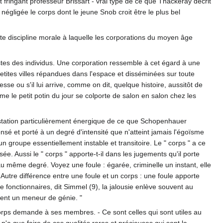
et fringant professeur Brissart - vrai type de ce que Thackeray décrit
négligée le corps dont le jeune Snob croit être le plus bel
roite discipline morale à laquelle les corporations du moyen âge
gestes des individus. Une corporation ressemble à cet égard à une
etites villes répandues dans l'espace et disséminées sur toute
se ou s'il lui arrive, comme on dit, quelque histoire, aussitôt de
 le petit potin du jour se colporte de salon en salon chez les
festation particulièrement énergique de ce que Schopenhauer
nsé et porté à un degré d'intensité que n'atteint jamais l'égoïsme
t un groupe essentiellement instable et transitoire. Le " corps " a ce
e. Aussi le " corps " apporte-t-il dans les jugements qu'il porte
au même degré. Voyez une foule : égarée, criminelle un instant, elle
. Autre différence entre une foule et un corps : une foule apporte
 fonctionnaires, dit Simmel (9), la jalousie enlève souvent au
ément un meneur de génie. "
e corps demande à ses membres. - Ce sont celles qui sont utiles au