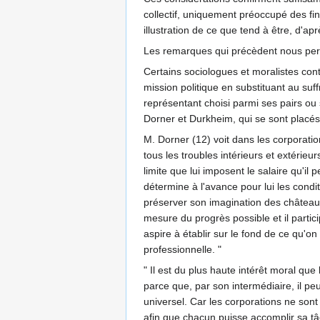
collectif, uniquement préoccupé des fins
illustration de ce que tend à être, d'apr
Les remarques qui précèdent nous perme
Certains sociologues et moralistes cont
mission politique en substituant au suf
représentant choisi parmi ses pairs ou 
Dorner et Durkheim, qui se sont placés
M. Dorner (12) voit dans les corporatio
tous les troubles intérieurs et extérie
limite que lui imposent le salaire qu'il 
détermine à l'avance pour lui les condi
préserver son imagination des châteaux
mesure du progrès possible et il partic
aspire à établir sur le fond de ce qu'on
professionnelle. "
" Il est du plus haute intérêt moral qu
parce que, par son intermédiaire, il pe
universel. Car les corporations ne sont
afin que chacun puisse accomplir sa tâc