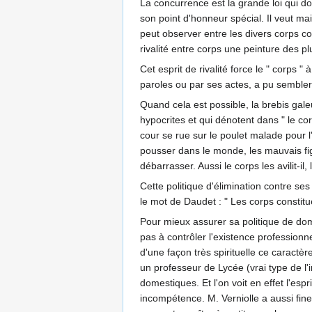
La concurrence est la grande loi qui do
son point d'honneur spécial. Il veut ma
peut observer entre les divers corps co
rivalité entre corps une peinture des pl
Cet esprit de rivalité force le " corps
paroles ou par ses actes, a pu sembler 
Quand cela est possible, la brebis gale
hypocrites et qui dénotent dans " le co
cour se rue sur le poulet malade pour l
pousser dans le monde, les mauvais fig
débarrasser. Aussi le corps les avilit-il
Cette politique d'élimination contre ses
le mot de Daudet : " Les corps constitu
Pour mieux assurer sa politique de domi
pas à contrôler l'existence profession
d'une façon très spirituelle ce caractèr
un professeur de Lycée (vrai type de l'i
domestiques. Et l'on voit en effet l'es
incompétence. M. Verniolle a aussi fine