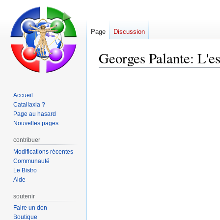
Page
Discussion
Georges Palante: L'es
Aller
Aller
à
à
Accueil
la
la
Catallaxia ?
navigation
recherche
Page au hasard
Nouvelles pages
contribuer
Modifications récentes
Communauté
Le Bistro
Aide
soutenir
Faire un don
Boutique