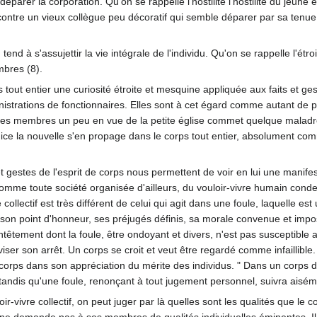
éparer la corporation. Qu'on se rappelle l'hostilité l'hostilité du jeune 
 contre un vieux collègue peu décoratif qui semble déparer par sa tenue 
end à s'assujettir la vie intégrale de l'individu. Qu'on se rappelle l'ét
mbres (8).
s tout entier une curiosité étroite et mesquine appliquée aux faits et 
nistrations de fonctionnaires. Elles sont à cet égard comme autant de p
un des membres un peu en vue de la petite église commet quelque maladres
 la nouvelle s'en propage dans le corps tout entier, absolument comme
t gestes de l'esprit de corps nous permettent de voir en lui une mani
 comme toute société organisée d'ailleurs, du vouloir-vivre humain conde
 collectif est très différent de celui qui agit dans une foule, laquelle es
, son point d'honneur, ses préjugés définis, sa morale convenue et imposé
êtement dont la foule, être ondoyant et divers, n'est pas susceptible 
eviser son arrêt. Un corps se croit et veut être regardé comme infaillible
corps dans son appréciation du mérite des individus. " Dans un corps de
nir, tandis qu'une foule, renonçant à tout jugement personnel, suivra ais
ir-vivre collectif, on peut juger par là quelles sont les qualités que l