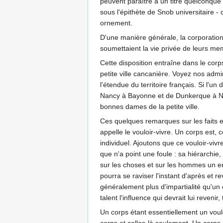
peuvent paraître à un titre quelconque d
sous l'épithète de Snob universitaire -
ornement.
D'une manière générale, la corporation t
soumettaient la vie privée de leurs me
Cette disposition entraîne dans le corp
petite ville cancanière. Voyez nos admi
l'étendue du territoire français. Si l'
Nancy à Bayonne et de Dunkerque à Nice
bonnes dames de la petite ville.
Ces quelques remarques sur les faits e
appelle le vouloir-vivre. Un corps est,
individuel. Ajoutons que ce vouloir-vivre
que n'a point une foule : sa hiérarchie
sur les choses et sur les hommes un ent
pourra se raviser l'instant d'après et r
généralement plus d'impartialité qu'un 
talent l'influence qui devrait lui reve
Un corps étant essentiellement un voulo