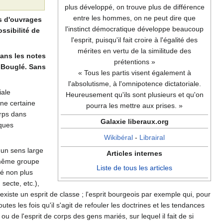
plus développé, on trouve plus de différence
entre les hommes, on ne peut dire que
s d'ouvrages
l'instinct démocratique développe beaucoup
ssibilité de
l'esprit, puisqu'il fait croire à l'égalité des
mérites en vertu de la similitude des
dans les notes
prétentions »
t Bouglé. Sans
« Tous les partis visent également à
l'absolutisme, à l'omnipotence dictatoriale.
iale
Heureusement qu'ils sont plusieurs et qu'on
une certaine
pourra les mettre aux prises. »
orps dans
Galaxie liberaux.org
lques
Wikibéral
-
Librairal
: un sens large
Articles internes
n même groupe
Liste de tous les articles
gé non plus
secte, etc.),
 existe un esprit de classe ; l'esprit bourgeois par exemple qui, pour
tes les fois qu'il s'agit de refouler les doctrines et les tendances
de l'esprit de corps des gens mariés, sur lequel il fait de si