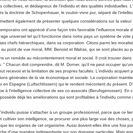
 collectives, et dédaigneux de l'individu et des qualités individuelles. 
ès la doctrine de Schopenhauer, le vouloir-vivre pur, séparé de l'intellec
ttent également de présenter quelques considérations sur la valeur ét
emporains ont apprécié d'une façon très favorable l'influence morale de
frage universel tel qu'il fonctionne dans notre pays un système de vot
ses chefs hiérarchiques, dans sa corporation. Citons parmi les moralist
 au point de vue moral, MM. Benoist et Walras, qui se sont placés au po
ns un remède au mécontentement moral et social. Il croit trouver dans l
urs. " Chacun doit comprendre, dit M. Dorner, qu'il ne peut occuper qu'
peut recevoir et la limitation de ses propres facultés. L'individu acquiert
tions générales de la vie économique et sociale. La corporation maintie
 en Espagne (Luftschlössern) qui le rendent mécontent du présent. D'un
ipe à l'intelligence collective de ses co-associés (Berufsgenossen). En
 possède déjà les améliorations qui sont profitables à l'individu comme a
e l'individu puisse s'attacher à un groupe professionnel, parce que ce li
ut cultiver son intelligence, se procurer une plus large vue des choses
 que les organes de cet organisme. Aussi doivent-elles être une fois pou
he d'une manière indépendante sur son domaine particulier. Mais ensuit