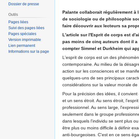
Dossier de presse
Palante collaborait régulièrement à 
Outils
de sociologie ou de philosophie soci
Pages liées
faire découvrir aux lecteurs sa prop
Suivi des pages liées
Pages spéciales
L'article sur l'Esprit de corps est d
Version imprimable
pas moins de cinq auteurs dont il a 
Lien permanent
compter Simmel et Durkheim qui app
Informations sur la page
L'esprit de corps est un des phénomènes
contemporaine. Au milieu de la désagrég
action sur les consciences et se manife
quelques-uns de ses principaux caract
considérations sur la valeur morale de l
Pour la précision des idées, il convien
et un sens étroit. Au sens étroit, l'es
professionnel. Au sens large, l'expressi
seulement dans le groupe professionnel,
dans lesquels l'individu se sent plus ou
être plus ou moins difficile à définir e
anti-bourgeoises. C'est en ce sens éga