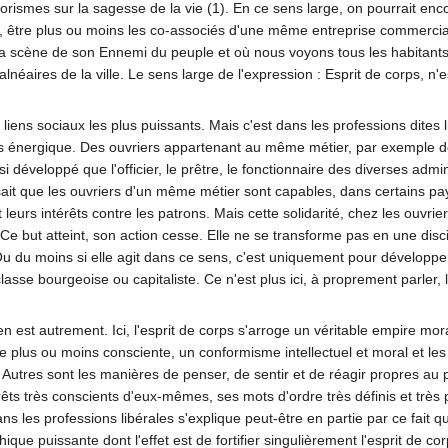
ismes sur la sagesse de la vie (1). En ce sens large, on pourrait encor
s, être plus ou moins les co-associés d'une même entreprise commercial
ce la scène de son Ennemi du peuple et où nous voyons tous les habitants
balnéaires de la ville. Le sens large de l'expression : Esprit de corps,
 liens sociaux les plus puissants. Mais c'est dans les professions dites 
lus énergique. Des ouvriers appartenant au même métier, par exemple 
i développé que l'officier, le prêtre, le fonctionnaire des diverses admi
 sait que les ouvriers d'un même métier sont capables, dans certains pa
eurs intérêts contre les patrons. Mais cette solidarité, chez les ouvr
. Ce but atteint, son action cesse. Elle ne se transforme pas en une dis
Ou du moins si elle agit dans ce sens, c'est uniquement pour développer 
lasse bourgeoise ou capitaliste. Ce n'est plus ici, à proprement parler, l
 en est autrement. Ici, l'esprit de corps s'arroge un véritable empire mor
plus ou moins consciente, un conformisme intellectuel et moral et les 
 Autres sont les manières de penser, de sentir et de réagir propres au prê
érêts très conscients d'eux-mêmes, ses mots d'ordre très définis et tr
ans les professions libérales s'explique peut-être en partie par ce fait que
que puissante dont l'effet est de fortifier singulièrement l'esprit de co