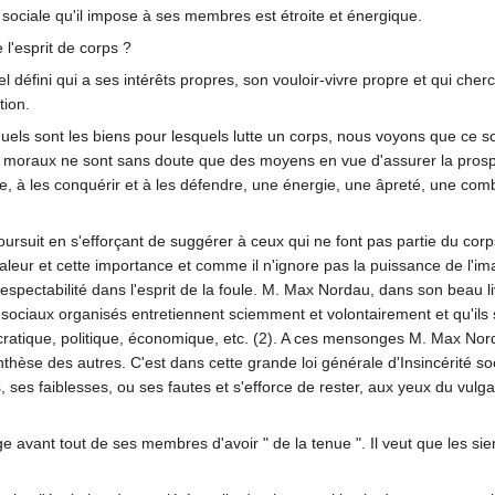
t sociale qu'il impose à ses membres est étroite et énergique.
 l'esprit de corps ?
l défini qui a ses intérêts propres, son vouloir-vivre propre et qui che
tion.
s sont les biens pour lesquels lutte un corps, nous voyons que ce son
s moraux ne sont sans doute que des moyens en vue d'assurer la prospé
oie, à les conquérir et à les défendre, une énergie, une âpreté, une co
suit en s'efforçant de suggérer à ceux qui ne font pas partie du corps, 
aleur et cette importance et comme il n'ignore pas la puissance de l'im
espectabilité dans l'esprit de la foule. M. Max Nordau, dans son beau l
sociaux organisés entretiennent sciemment et volontairement et qu'ils
ratique, politique, économique, etc. (2). A ces mensonges M. Max Nord
èse des autres. C'est dans cette grande loi générale d'Insincérité socia
ses faiblesses, ou ses fautes et s'efforce de rester, aux yeux du vulgaire
ige avant tout de ses membres d'avoir " de la tenue ". Il veut que les s