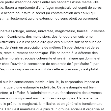
e parler d'esprit de corps entre les habitants d'une même ville,
e. Ibsen a représenté d'une façon magistrale cet esprit de corps
 d'accord pour taire le secret (la contamination des eaux) qui,
 n'est manifestement qu'une extension du sens étroit ou purement
libérales (clergé, armée, université, magistrature, barreau, diverses
des mécaniciens, des menuisiers, des fondeurs en cuivre ne
nistrations. Ce n'est pas à dire que ces ouvriers soient dénués de
ys, de s'unir en associations de métiers (Trade-Unions) et de se
iers, reste purement économique. Elle se borne à la défense des
cipline morale et sociale cohérente et systématique qui domine et
chez l'ouvrier la conscience de ses droits de " prolétaire ", par
'esprit de corps au sens étroit de cette expression ; c'est plutôt
al sur les consciences individuelles. Ici, la corporation impose et
marque d'une estampille indélébile. Cette estampille est bien
tre, à l'officier, à l'administrateur, au fonctionnaire des diverses
ès précis qui s'imposent aux membres des groupes. Cette énergie
 le prêtre, le magistrat, le militaire, et en général le fonctionnaire
rps. Car il est manifeste que plus d'un groupe social est organisé et