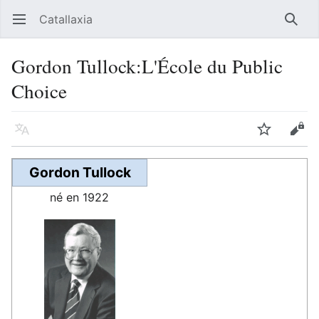
Catallaxia
Ouvrir le menu principal
Reche
Gordon Tullock:L'École du Public
Choice
Langue
Suivre
Modifier
Gordon Tullock
né en 1922