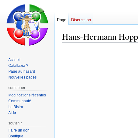
Page
Discussion
Hans-Hermann Hoppe:D
Aller
Aller
à
à
Accueil
la
la
Catallaxia ?
navigation
recherche
Page au hasard
Nouvelles pages
contribuer
Modifications récentes
Communauté
Le Bistro
Aide
soutenir
Faire un don
Boutique