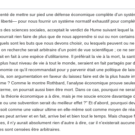
enté de mettre sur pied une défense économique complète d'un systèm
erté— pour nous fournir un système normatif exhaustif pour compléter et
 des sciences sociales, acceptait le verdict de Hume suivant lequel la r
 pourrait rien faire de plus que de nous apprendre si oui ou non certain
quels sont les buts que nous devons choisir, ou lesquels peuvent ou ne p
 on recherche serait arbitraire d'un point de vue scientifique ; ce ne se
 en fait à une espèce d'utilitarisme. Il préférait la vie à la mort, la s
 plus haut niveau de vie à tout le monde, seraient en fait partagés pa
omie ce qu'il recommandait pour y parvenir était une politique de laiss
a, son argumentation en faveur du laissez faire est de la plus haute im
ltime ? Comme le montre Rothbard, l'analyse économique prouve seuleme
terme, on pourrait aussi bien être mort. Dans ce cas, pourquoi ne serait-
 la théorie économique a à dire, mais je me soucie encore davantage d
ège ou une subvention serait du meilleur effet ?" Et d'abord, pourquoi d
, soit comme une valeur ultime en elle-même soit comme moyen de réali
peut arriver et en fait, arrive bel et bien tout le temps. Mais chaque f
stes, il n'y aurait absolument rien d'autre à dire, car il n'existerait auc
es sont censées être arbitraires.