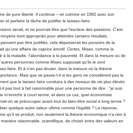
e de pure liberté. Il continue —et culmine en 1982 avec son
 parfaire la tâche de justifier le laissez-faire.
aison serait, et ne pourrait être que l'esclave des passions. C'est-
s moyens sont appropriés pour atteindre certains résultats,
euvent pas être justifiés, cela dépasserait les pouvoirs de la
rait qu'une affaire de caprice émotif. Certes, Mises, comme la
anté à la maladie, l'abondance à la pauvreté. Et dans la mesure où de
r d'autres personnes comme Mises supposait qu'ils le sont
ez-faire. Et à n'en pas douter, dans la mesure où la théorie
portance. Mais que se passe-t-il si les gens ne considèrent pas la
nt que le laissez-faire conduira à des niveaux de vie plus élevés
il pas tout à fait raisonnable pour une personne de dire : "je suis
e m'enrichir à court terme, et dans ce cas, quel économiste
evrait-on se préoccuper avant tout du bien-être social à long terme ?
ser quelque autre valeur ultime comme l'égalité ? La réponse,
ois qu'il se produit, non seulement la théorie économique n'a rien à
une manière raisonnable, scientifique, de choisir entre des valeurs en