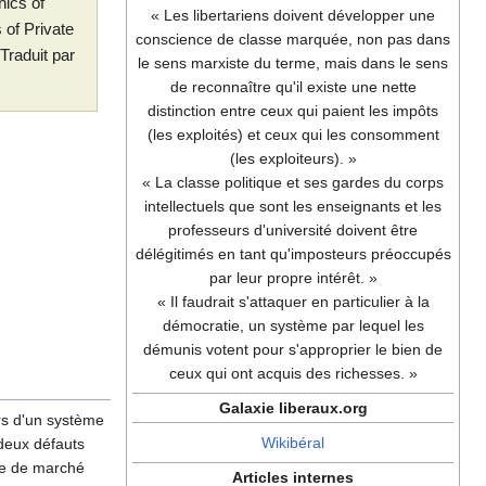
hics of
« Les libertariens doivent développer une
 of Private
conscience de classe marquée, non pas dans
Traduit par
le sens marxiste du terme, mais dans le sens
de reconnaître qu'il existe une nette
distinction entre ceux qui paient les impôts
(les exploités) et ceux qui les consomment
(les exploiteurs). »
« La classe politique et ses gardes du corps
intellectuels que sont les enseignants et les
professeurs d'université doivent être
délégitimés en tant qu'imposteurs préoccupés
par leur propre intérêt. »
« Il faudrait s'attaquer en particulier à la
démocratie, un système par lequel les
démunis votent pour s'approprier le bien de
ceux qui ont acquis des richesses. »
Galaxie liberaux.org
rs d'un système
Wikibéral
 deux défauts
ie de marché
Articles internes