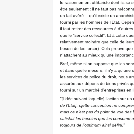
le raisonnement utilitariste dont ils se
être seulement : il ne faut pas méconnaî
un fait avéré— qu'il existe un anarchist
fourni par les hommes de l'Etat. Cepen
il faut retirer des ressources à d'autre
que le "service collectif". Et à cette q
relativement moindre que celle de leurs
besoin de les forcer). Cela prouve que 
n'attachent au mieux qu'une importanc
Bref, même si on suppose que les servic
et dans quelle mesure, il n'y a qu'une 
les services de police du droit, nous ar
assurée aux dépens de biens privés qui o
fourni sur un marché d'entreprises en 
"[l'idée suivant laquelle] l’action sur u
de l’Etat[, c]ette conception ne compre
mais ce n’est pas du point de vue des j
satisfait les besoins que les consomma
toujours de l’optimum ainsi défini."