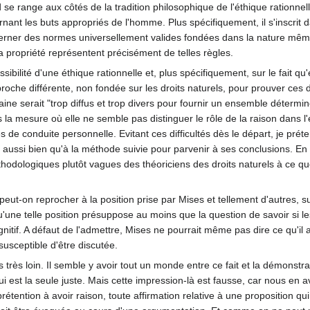
 se range aux côtés de la tradition philosophique de l'éthique rationnell
ant les buts appropriés de l'homme. Plus spécifiquement, il s'inscrit dan
scerner des normes universellement valides fondées dans la nature mêm
a propriété représentent précisément de telles règles.
ibilité d'une éthique rationnelle et, plus spécifiquement, sur le fait qu'
oche différente, non fondée sur les droits naturels, pour prouver ces de
e serait "trop diffus et trop divers pour fournir un ensemble déterminé d
la mesure où elle ne semble pas distinguer le rôle de la raison dans l'é
e conduite personnelle. Evitant ces difficultés dès le départ, je prétend
 aussi bien qu'à la méthode suivie pour parvenir à ses conclusions. E
odologiques plutôt vagues des théoriciens des droits naturels à ce que R
t-on reprocher à la position prise par Mises et tellement d'autres, suiv
r qu'une telle position présuppose au moins que la question de savoir si
nitif. A défaut de l'admettre, Mises ne pourrait même pas dire ce qu'il 
 susceptible d'être discutée.
rès loin. Il semble y avoir tout un monde entre ce fait et la démonstrat
 qui est la seule juste. Mais cette impression-là est fausse, car nous en 
ention à avoir raison, toute affirmation relative à une proposition qui la