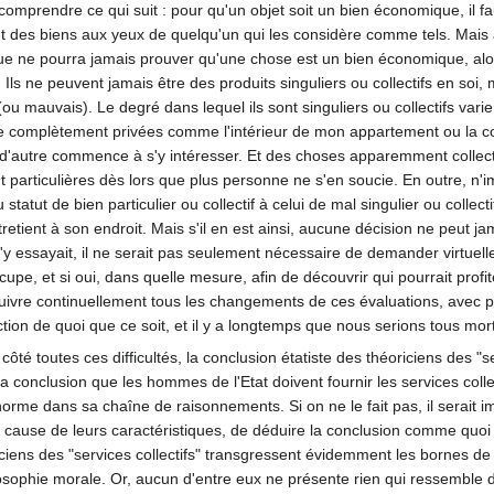
omprendre ce qui suit : pour qu'un objet soit un bien économique, il fau
ont des biens aux yeux de quelqu'un qui les considère comme tels. Mais 
ne pourra jamais prouver qu'une chose est un bien économique, alors il
 Ils ne peuvent jamais être des produits singuliers ou collectifs en soi
u mauvais). Le degré dans lequel ils sont singuliers ou collectifs vari
ce complètement privées comme l'intérieur de mon appartement ou la c
n d'autre commence à s'y intéresser. Et des choses apparemment colle
particulières dès lors que plus personne ne s'en soucie. En outre, n'i
statut de bien particulier ou collectif à celui de mal singulier ou coll
etient à son endroit. Mais s'il en est ainsi, aucune décision ne peut ja
 on s'y essayait, il ne serait pas seulement nécessaire de demander virtue
occupe, et si oui, dans quelle mesure, afin de découvrir qui pourrait prof
uivre continuellement tous les changements de ces évaluations, avec 
ion de quoi que ce soit, et il y a longtemps que nous serions tous morts
é toutes ces difficultés, la conclusion étatiste des théoriciens des "s
la conclusion que les hommes de l'Etat doivent fournir les services colle
orme dans sa chaîne de raisonnements. Si on ne le fait pas, il serait imp
cause de leurs caractéristiques, de déduire la conclusion comme quoi il 
éoriciens des "services collectifs" transgressent évidemment les bornes
osophie morale. Or, aucun d'entre eux ne présente rien qui ressemble 