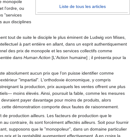
 de monopole
Liste de tous les articles
t l'ordre, ou
es "services
s aux disciplines
ment tout de suite le disciple le plus éminent de Ludwig von Mises,
tellectuel à part entière en allant, dans un esprit authentiquement
nnel des prix de monopole et les services collectifs comme
ésentée dans
Human Action
[L'Action humaine] ; il présenta pour la
ste absolument aucun prix que l'on puisse identifier comme
extérieur "impartial". L'orthodoxie économique, y compris
reignant la production, prix auxquels les ventes offrent une plus
ntiels— moins élevés. Ainsi, poursuit la fable, comme les mesures
s devraient payer davantage pour moins de produits, alors
e, cette démonstration comporte deux fautes de raisonnement.
ît de production ailleurs. Les facteurs de production que le
 contraire, ils sont forcément affectés ailleurs. Soit pour fournir
tenant, supposons que le "monopoleur", dans un domaine particulier
s prix et la rentabilité augmentent effectivement. A en croire la