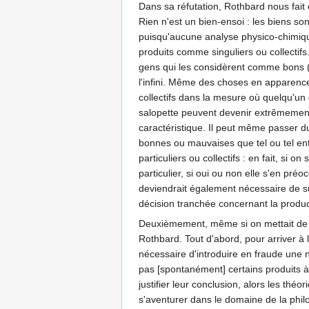
Dans sa réfutation, Rothbard nous fait c
Rien n'est un bien-ensoi : les biens s
puisqu'aucune analyse physico-chimique 
produits comme singuliers ou collectifs.
gens qui les considèrent comme bons (o
l'infini. Même des choses en apparen
collectifs dans la mesure où quelqu'u
salopette peuvent devenir extrêmement 
caractéristique. Il peut même passer du 
bonnes ou mauvaises que tel ou tel entr
particuliers ou collectifs : en fait, si
particulier, si oui ou non elle s'en pré
deviendrait également nécessaire de s
décision tranchée concernant la product
Deuxièmement, même si on mettait de côt
Rothbard. Tout d'abord, pour arriver à 
nécessaire d'introduire en fraude une n
pas [spontanément] certains produits à 
justifier leur conclusion, alors les th
s'aventurer dans le domaine de la phil