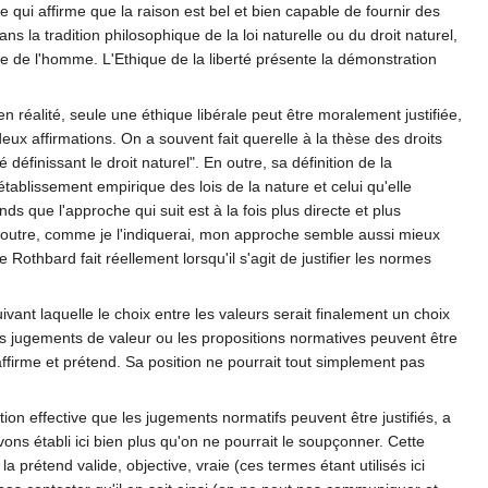
e qui affirme que la raison est bel et bien capable de fournir des
s la tradition philosophique de la loi naturelle ou du droit naturel,
e de l'homme. L'Ethique de la liberté présente la démonstration
en réalité, seule une éthique libérale peut être moralement justifiée,
ux affirmations. On a souvent fait querelle à la thèse des droits
éfinissant le droit naturel". En outre, sa définition de la
tablissement empirique des lois de la nature et celui qu'elle
s que l'approche qui suit est à la fois plus directe et plus
n outre, comme je l'indiquerai, mon approche semble aussi mieux
othbard fait réellement lorsqu'il s'agit de justifier les normes
ant laquelle le choix entre les valeurs serait finalement un choix
 les jugements de valeur ou les propositions normatives peuvent être
affirme et prétend. Sa position ne pourrait tout simplement pas
ion effective que les jugements normatifs peuvent être justifiés, a
avons établi ici bien plus qu'on ne pourrait le soupçonner. Cette
 prétend valide, objective, vraie (ces termes étant utilisés ici