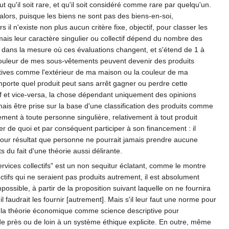
t qu'il soit rare, et qu'il soit considéré comme rare par quelqu'un.
alors, puisque les biens ne sont pas des biens-en-soi,
 n'existe non plus aucun critère fixe, objectif, pour classer les
, mais leur caractère singulier ou collectif dépend du nombre des
e dans la mesure où ces évaluations changent, et s'étend de 1 à
ouleur de mes sous-vêtements peuvent devenir des produits
ctives comme l'extérieur de ma maison ou la couleur de ma
mporte quel produit peut sans arrêt gagner ou perdre cette
ectif et vice-versa, la chose dépendant uniquement des opinions
mais être prise sur la base d'une classification des produits comme
llement à toute personne singulière, relativement à tout produit
iter de quoi et par conséquent participer à son financement : il
pour résultat que personne ne pourrait jamais prendre aucune
 du fait d'une théorie aussi délirante.
ervices collectifs" est un non sequitur éclatant, comme le montre
ctifs qui ne seraient pas produits autrement, il est absolument
ossible, à partir de la proposition suivant laquelle on ne fournira
faudrait les fournir [autrement]. Mais s'il leur faut une norme pour
 de la théorie économique comme science descriptive pour
de près ou de loin à un système éthique explicite. En outre, même