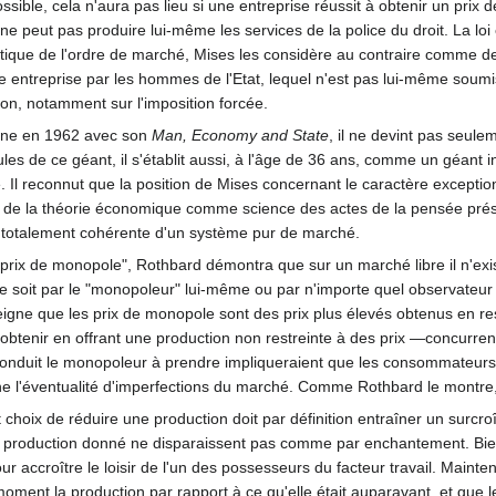
ossible, cela n'aura pas lieu si une entreprise réussit à obtenir un prix
e peut pas produire lui-même les services de la police du droit. La loi e
istique de l'ordre de marché, Mises les considère au contraire comme d
être entreprise par les hommes de l'Etat, lequel n'est pas lui-même soumi
ion, notamment sur l'imposition forcée.
ène en 1962 avec son
Man, Economy and State
, il ne devint pas seule
les de ce géant, il s'établit aussi, à l'âge de 36 ans, comme un géant in
. Il reconnut que la position de Mises concernant le caractère exceptio
 de la théorie économique comme science des actes de la pensée pr
 totalement cohérente d'un système pur de marché.
prix de monopole", Rothbard démontra que sur un marché libre il n'exi
ce soit par le "monopoleur" lui-même ou par n'importe quel observateur 
igne que les prix de monopole sont des prix plus élevés obtenus en rest
n obtenir en offrant une production non restreinte à des prix —concurre
t conduit le monopoleur à prendre impliqueraient que les consommateur
îne l'éventualité d'imperfections du marché. Comme Rothbard le montr
 choix de réduire une production doit par définition entraîner un surcro
 production donné ne disparaissent pas comme par enchantement. Bien au
ur accroître le loisir de l'un des possesseurs du facteur travail. Main
oment la production par rapport à ce qu'elle était auparavant, et que le