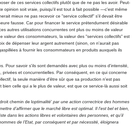
poser de ces services collectifs plutôt que de ne pas les avoir. Peut-
e opinion soit vraie, puisqu'il est tout à fait possible —c'est même
rait mieux ne pas recevoir ce "service collectif" s'il devait être
meure fausse. Car pour financer le service prétendument désirable
i ces autres utilisations concurrentes ont plus ou moins de valeur
 de valeur des consommateurs, la valeur des "services collectifs" est
choix de dépenser leur argent autrement (sinon, on n'aurait pas
 gaspillées à fournir les consommateurs en produits auxquels ils
és. Pour savoir s'ils sont demandés avec plus ou moins d'intensité,
s, privées et concurrentielles. Par conséquent, en ce qui concerne
llectif, la seule manière d'être sûr que sa production n'est pas
bien celle qui a le plus de valeur, est que ce service-là aussi soit
 droit chemin de l
optimalité' par une action correctrice des hommes
e d’affirmer que le marché libre est optimal. Il l'est bel et bien,
te dans les actions libres et volontaires des personnes, et qu'il
 hommes de l’Etat, par conséquent et par nécessité, éloignera