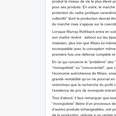
produit le niveau de vie le plus élevé p
pour ses produits. En outre, le marché n
protection du cadre juridique caractér
collectifs" dont la production devrait 
du marché mais s'appuie sur la coercit
Lorsque Murray Rothbard entra en sc
son maître révéré ; debout sur les épau
misésien, plus loin que Mises lui-même
incompatible avec la conception même
première fois une défense complète et
En ce qui concerne le "problème" des "
"monopoliste" ou "concurrentiel", que 
l'économie autrichienne de Mises, ense
grande rentabilité qu'on ne pourrait e
restrictives que la recherche du profi
l'existence de prix de monopole entra
Tout d'abord, il faut remarquer que tout
"monopoliste" libère d'un processus de
d'autres produits échangeables, soit po
de la production, réduise à un certain m