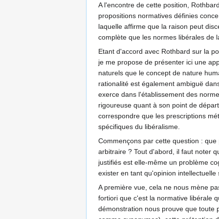
A l'encontre de cette position, Rothbard
propositions normatives définies concern
laquelle affirme que la raison peut di
complète que les normes libérales de l
Etant d'accord avec Rothbard sur la poss
je me propose de présenter ici une appr
naturels que le concept de nature humain
rationalité est également ambiguë dans 
exerce dans l'établissement des normes d
rigoureuse quant à son point de départ
correspondre que les prescriptions méth
spécifiques du libéralisme.
Commençons par cette question : que peu
arbitraire ? Tout d'abord, il faut note
justifiés est elle-même un problème cog
exister en tant qu'opinion intellectuelle
A première vue, cela ne nous mène pas t
fortiori que c'est la normative libérale
démonstration nous prouve que toute prét