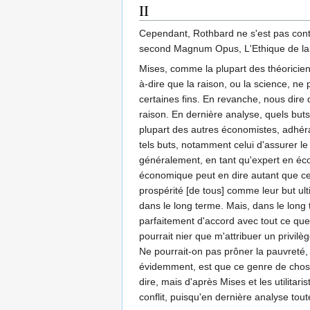
II
Cependant, Rothbard ne s'est pas cont
second Magnum Opus, L'Ethique de la lib
Mises, comme la plupart des théoriciens
à-dire que la raison, ou la science, ne
certaines fins. En revanche, nous dire 
raison. En dernière analyse, quels buts
plupart des autres économistes, adhérait
tels buts, notamment celui d'assurer le
généralement, en tant qu'expert en écon
économique peut en dire autant que cel
prospérité [de tous] comme leur but u
dans le long terme. Mais, dans le long 
parfaitement d'accord avec tout ce que
pourrait nier que m'attribuer un privil
Ne pourrait-on pas prôner la pauvreté
évidemment, est que ce genre de choses 
dire, mais d'après Mises et les utilitari
conflit, puisqu'en dernière analyse tout