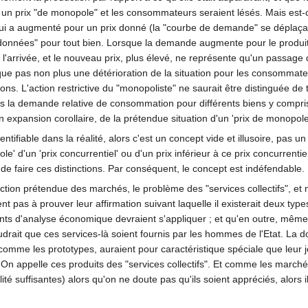
ait un prix "de monopole" et les consommateurs seraient lésés. Mais est-
ui a augmenté pour un prix donné (la "courbe de demande" se déplaçant
nées" pour tout bien. Lorsque la demande augmente pour le produit en 
à l'arrivée, et le nouveau prix, plus élevé, ne représente qu'un passage
lique pas non plus une détérioration de la situation pour les consomma
ns. L'action restrictive du "monopoliste" ne saurait être distinguée de
la demande relative de consommation pour différents biens y compris le
son expansion corollaire, de la prétendue situation d'un 'prix de monopole
ntifiable dans la réalité, alors c'est un concept vide et illusoire, pas u
' d'un 'prix concurrentiel' ou d'un prix inférieur à ce prix concurrentiel,
de faire ces distinctions. Par conséquent, le concept est indéfendable. 
tion prétendue des marchés, le problème des "services collectifs", et 
nt pas à prouver leur affirmation suivant laquelle il existerait deux typ
nts d'analyse économique devraient s'appliquer ; et qu'en outre, même si 
drait que ces services-là soient fournis par les hommes de l'Etat. La doctr
comme les prototypes, auraient pour caractéristique spéciale que leur j
. On appelle ces produits des "services collectifs". Et comme les march
ité suffisantes) alors qu'on ne doute pas qu'ils soient appréciés, alors 