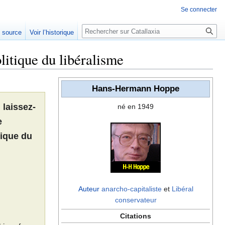
Se connecter
Rechercher
e source
Voir l’historique
itique du libéralisme
Hans-Hermann Hoppe
laissez-
né en 1949
e
tique du
Auteur
anarcho-capitaliste
et
Libéral
conservateur
Citations