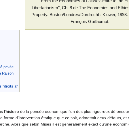
"From the Economics of Laissez-Faire to the Et
Libertarianism", Ch. 8 de The Economics and Ethics
Property. Boston/Londres/Dordrecht : Kluwer, 1993. 
François Guillaumat.
é privée
la Raison
 "droits à"
s l'histoire de la pensée économique l'un des plus rigoureux défenseu
e forme d'intervention étatique que ce soit, admettait deux défauts, et
rché. Alors que selon Mises il est généralement exact qu'une économ