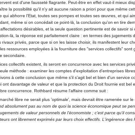
 servent est d'une fausseté flagrante. Peut-être en effet vaut-il mieux dis
tre la possibilité qu'il n'y ait aucune raison a priori pour que même cett
e qui abhorre l'Etat, toutes ses pompes et toutes ses œuvres, et qui aime
dant, même si on concédait ce point-là, la conclusion qu'on en tire de
s affectations désirables, et la seule question pertinente est de savoir s
uestion-là, la réponse est parfaitement claire : en termes des jugements
 rivaux privés, parce que si on les laisse choisir, ils manifestent leur 
les ressources employées à la fourniture des "services collectifs" sont
e secondaire.
es collectifs existent, ils seront en concurrence avec les services priv
seule méthode : examiner les comptes d'exploitation d'entreprises libre
rivons à cette conclusion que même s'il s'agit bel et bien d'un service co
nt davantage de valeur et que la protection du Droit fournie est bel et 
libre concurrence. Rothbard résume l'affaire comme suit :
n marché libre ne serait plus 'optimale', mais devrait être ramenée sur le
nd absolument pas au nom de quoi la science économique peut se permettr
ugements de valeur personnels de l’économiste ; c’est parce qu'il consis
teurs ont librement exprimés par leurs choix effectifs. L'ingérence des