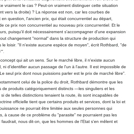
ce vraiment le cas ? Peut-on vraiment distinguer cette situation
 vers la droite) ? La réponse est non, car les courbes de
question, l'ancien prix, qui était concurrentiel au départ,
 de ce prix non concurrentiel au nouveau prix concurrentiel. Et le
teurs, puisqu'il doit nécessairement s'accompagner d'une expansion
 tout changement "normal" dans la structure de production qui
 loisir. "Il n'existe aucune espèce de moyen", écrit Rothbard, "de
'".
n concept qui ait un sens. Sur le marché libre, il n'existe aucun
 ni d'identifier aucun passage de l'un à l'autre. Il est impossible de
Le seul prix dont nous puissions parler est le prix de marché libre".
notamment celui de la police du droit, Rothbard démontre que les
es de produits catégoriquement distincts —les singuliers et les
de telles distinctions tenaient la route, ils sont incapables de
ine officielle tient que certains produits et services, dont la loi et
ouissance ne pourrait être limitée aux seules personnes qui
és, à cause de ce problème du "parasite" ne pourraient pas les
il faudrait, nous dit-on, que les hommes de l'Etat s'en mêlent et