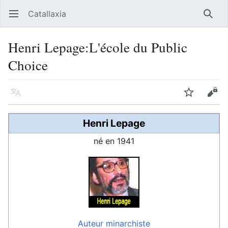
Catallaxia
Ouvrir le menu principal
Reche
Henri Lepage:L'école du Public
Choice
Langue
Suivre
Modifier
Henri Lepage
né en 1941
Auteur
minarchiste