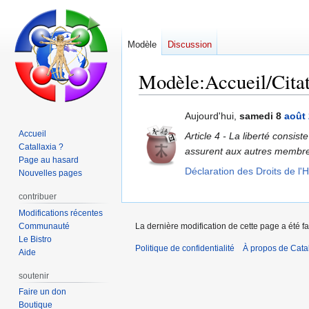
Modèle
Discussion
Modèle
:
Accueil/Citat
Aller
Aller
Aujourd'hui,
samedi 8
août
à
à
Accueil
Article 4 - La liberté consis
la
la
Catallaxia ?
assurent aux autres membres
navigation
recherche
Page au hasard
Déclaration des Droits de l
Nouvelles pages
contribuer
Modifications récentes
Communauté
La dernière modification de cette page a été fa
Le Bistro
Politique de confidentialité
À propos de Catal
Aide
soutenir
Faire un don
Boutique