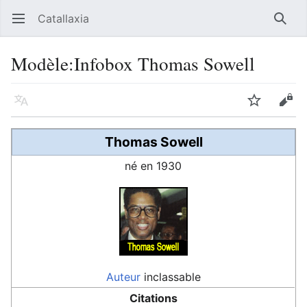
Catallaxia
Ouvrir le menu principal
Reche
Modèle
:
Infobox Thomas Sowell
Langue
Suivre
Modifier
Thomas Sowell
né en 1930
Auteur
inclassable
Citations