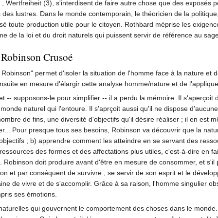
 , Wertfreiheit (3), s'interdisent de faire autre chose que des exposés
 des lustres. Dans le monde contemporain, le théoricien de la politique,
 toute production utile pour le citoyen. Rothbard méprise les exigences 
e de la loi et du droit naturels qui puissent servir de référence au sa
z Robinson Crusoé
obinson" permet d'isoler la situation de l'homme face à la nature et d
ensuite en mesure d'élargir cette analyse homme/nature et de l'appliqu
t -- supposons-le pour simplifier -- il a perdu la mémoire. Il s'aperçoi
monde naturel qui l'entoure. Il s'aprçoit aussi qu'il ne dispose d'aucun
bre de fins, une diversité d'objectifs qu'il désire réaliser ; il en est mê
ler... Pour presque tous ses besoins, Robinson va découvrir que la nature
ses objectifs ; b) apprendre comment les atteindre en se servant des resso
ressources des formes et des affectations plus utiles, c'est-à-dire en fa
. Robinson doit produire avant d'être en mesure de consommer, et s'il p
on et par conséquent de survivre ; se servir de son esprit et le dévelop
ne de vivre et de s'accomplir. Grâce à sa raison, l'homme singulier obser
pris ses émotions.
naturelles qui gouvernent le comportement des choses dans le monde. I