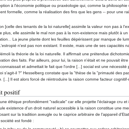
ion à l'économie politique ou praxéologie qui, comme la philosophie uti
nt formelle, comme la réalisation des fins que les gens -- pour une rai
n [celle des tenants de la loi naturelle] assimile la valeur non pas à l'
 De plus, elle assimile le mal non pas à la non-existence mais plutôt à 
ation... La jeune plante dont les feuilles dépérissent par manque de lum
estropié n'est pas non existant. Il existe, mais une de ses capacités n
li la théorie de la loi naturelle. Il affirmait une prétendue dichotomie 
vation des faits. Par ailleurs, pour lui, la raison n'était et ne pouvait
nnaissait et admettait le fait que l'ordre [...] social est une nécessité
quoi s'agit-il ?" Hesselberg constate que la "thèse de la "primauté des pa
e. [...] Il est alors forcé de réintroduire la raison comme facteur cogniti
t positif
une éthique profondément "radicale" car elle projette l'éclairage cru et i
eule existence d'un droit naturel accessible à la raison constitue une 
t sur la tradition aveugle ou le caprice arbitraire de l'appareil d'Etat.
 société est fondé :