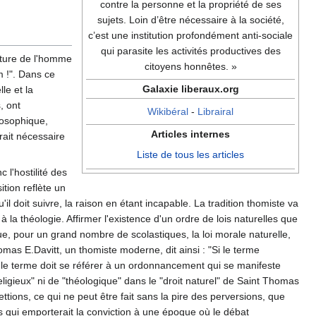
contre la personne et la propriété de ses
sujets. Loin d’être nécessaire à la société,
c’est une institution profondément anti-sociale
qui parasite les activités productives des
nature de l'homme
citoyens honnêtes. »
m !". Dans ce
Galaxie liberaux.org
le et la
, ont
Wikibéral
-
Librairal
losophique,
Articles internes
erait nécessaire
Liste de tous les articles
 l'hostilité des
tion reflète un
l doit suivre, la raison en étant incapable. La tradition thomiste va
 la théologie. Affirmer l'existence d'un ordre de lois naturelles que
que, pour un grand nombre de scolastiques, la loi morale naturelle,
omas E.Davitt, un thomiste moderne, dit ainsi : "Si le terme
i", le terme doit se référer à un ordonnancement qui se manifeste
eligieux" ni de "théologique" dans le "droit naturel" de Saint Thomas
tions, ce qui ne peut être fait sans la pire des perversions, que
is qui emporterait la conviction à une époque où le débat