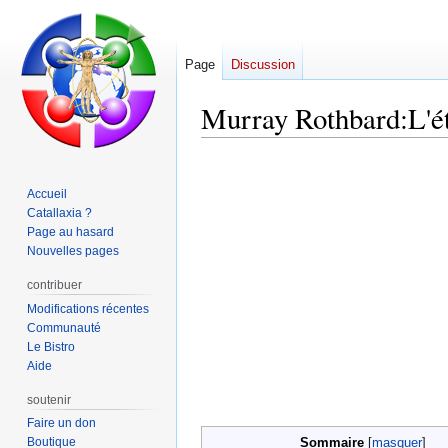
Page
Discussion
Murray Rothbard:L'éth
Aller
Aller
à
à
Accueil
la
la
Catallaxia ?
navigation
recherche
Page au hasard
Nouvelles pages
contribuer
Modifications récentes
Communauté
Le Bistro
Aide
soutenir
Faire un don
Sommaire
Boutique