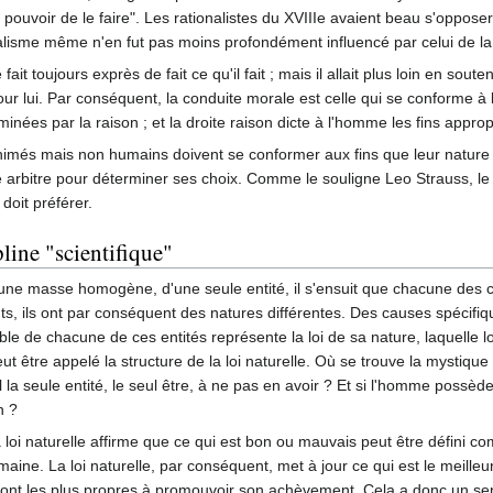
pouvoir de le faire". Les rationalistes du XVIIIe avaient beau s'oppose
isme même n'en fut pas moins profondément influencé par celui de la tr
t toujours exprès de fait ce qu'il fait ; mais il allait plus loin en sou
lui. Par conséquent, la conduite morale est celle qui se conforme à la d
ées par la raison ; et la droite raison dicte à l'homme les fins appro
nimés mais non humains doivent se conformer aux fins que leur nature 
re arbitre pour déterminer ses choix. Comme le souligne Leo Strauss, le r
 doit préférer.
line "scientifique"
d'une masse homogène, d'une seule entité, il s'ensuit que chacune des 
rents, ils ont par conséquent des natures différentes. Des causes spécifiq
le de chacune de ces entités représente la loi de sa nature, laquelle l
 peut être appelé la structure de la loi naturelle. Où se trouve la mystiq
il la seule entité, le seul être, à ne pas en avoir ? Et si l'homme possè
n ?
 loi naturelle affirme que ce qui est bon ou mauvais peut être défini c
maine. La loi naturelle, par conséquent, met à jour ce qui est le meille
s sont les plus propres à promouvoir son achèvement. Cela a donc un sen