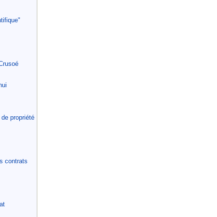
tifique"
 Crusoé
hui
de propriété
es contrats
at