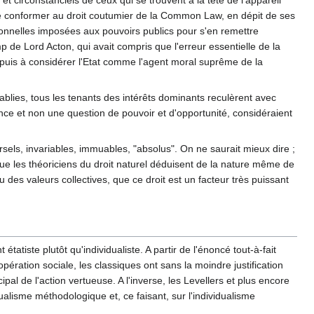
t circonstanciels de ceux qui se trouvent à la tête de l'appareil
ent se conformer au droit coutumier de la Common Law, en dépit de ses
ionnelles imposées aux pouvoirs publics pour s'en remettre
p de Lord Acton, qui avait compris que l'erreur essentielle de la
e, puis à considérer l'Etat comme l'agent moral suprême de la
ablies, tous les tenants des intérêts dominants reculèrent avec
ence et non une question de pouvoir et d'opportunité, considéraient
els, invariables, immuables, "absolus". On ne saurait mieux dire ;
e que les théoriciens du droit naturel déduisent de la nature même de
des valeurs collectives, que ce droit est un facteur très puissant
tatiste plutôt qu'individualiste. A partir de l'énoncé tout-à-fait
pération sociale, les classiques ont sans la moindre justification
ncipal de l'action vertueuse. A l'inverse, les Levellers et plus encore
ualisme méthodologique et, ce faisant, sur l'individualisme