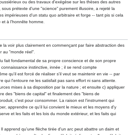
 poussiérieux ou des travaux d'exégèse sur les thèses des autres
 sous prétexte d'une "science" purement illusoire, a rejeté la
impérieuses d'un statu quo arbitraire et forge -- tant pis si cela
ge et à l'honnête homme.
e la voir plus clairement en commençant par faire abstraction des
er au "monde réel".
t du fait fondamental de sa propre conscience et de son propre
e connaissance instinctive, innée ; il se rend compte
me qu'il est forcé de réaliser s'il veut se maintenir en vie -- par
 qui l'entoure ne les satisfait pas sans effort ni sans attente.
urces mises à sa disposition par la nature ; et ensuite c) appliquer
ire des "biens de capital" et finalement des "biens de
roduit, c'est pour consommer. La raison est l'instrument qui
per, apprendre ce qu'il lui convient le mieux et les moyens d'y
ve et les faits et les lois du monde extérieur, et les faits qui
l apprend qu'une flèche tirée d'un arc peut abattre un daim et