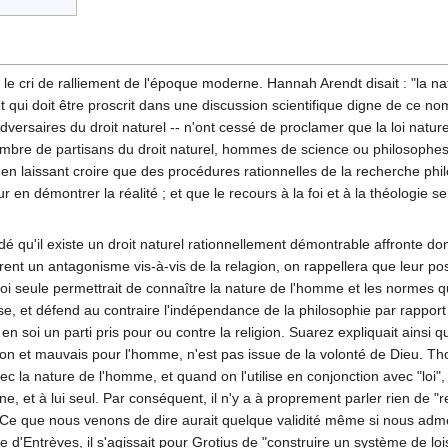
là le cri de ralliement de l'époque moderne. Hannah Arendt disait : "la 
 qui doit être proscrit dans une discussion scientifique digne de ce no
versaires du droit naturel -- n'ont cessé de proclamer que la loi naturel
nombre de partisans du droit naturel, hommes de science ou philosophes
 en laissant croire que des procédures rationnelles de la recherche phi
r en démontrer la réalité ; et que le recours à la foi et à la théologie s
qu'il existe un droit naturel rationnellement démontrable affronte donc
nt un antagonisme vis-à-vis de la relagion, on rappellera que leur posi
oi seule permettrait de connaître la nature de l'homme et les normes qu'i
e, et défend au contraire l'indépendance de la philosophie par rapport à
en soi un parti pris pour ou contre la religion. Suarez expliquait ainsi 
st bon et mauvais pour l'homme, n'est pas issue de la volonté de Dieu. Th
avec la nature de l'homme, et quand on l'utilise en conjonction avec "lo
, et à lui seul. Par conséquent, il n'y a à proprement parler rien de "r
 "Ce que nous venons de dire aurait quelque validité même si nous admet
e d'Entrèves, il s'agissait pour Grotius de "construire un système de lo