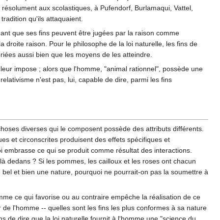
r résolument aux scolastiques, à Pufendorf, Burlamaqui, Vattel,
adition qu'ils attaquaient.
tenant que ses fins peuvent être jugées par la raison comme
roite raison. Pour le philosophe de la loi naturelle, les fins de
priées aussi bien que les moyens de les atteindre.
leur impose ; alors que l'homme, "animal rationnel", possède une
elativisme n'est pas, lui, capable de dire, parmi les fins
choses diverses qui le composent possède des attributs différents.
ues et circonscrites produisent des effets spécifiques et
oi embrasse ce qui se produit comme résultat des interactions.
ue là dedans ? Si les pommes, les cailloux et les roses ont chacun
de bel et bien une nature, pourquoi ne pourrait-on pas la soumettre à
omme ce qui favorise ou au contraire empêche la réalisation de ce
ur de l'homme -- quelles sont les fins les plus conformes à sa nature
s de dire que la loi naturelle fournit à l'homme une "science du