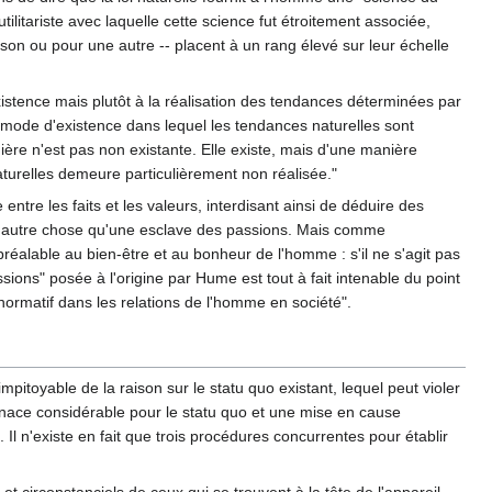
litariste avec laquelle cette science fut étroitement associée,
son ou pour une autre -- placent à un rang élevé sur leur échelle
existence mais plutôt à la réalisation des tendances déterminées par
un mode d'existence dans lequel les tendances naturelles sont
ière n'est pas non existante. Elle existe, mais d'une manière
aturelles demeure particulièrement non réalisée."
entre les faits et les valeurs, interdisant ainsi de déduire des
 être autre chose qu'une esclave des passions. Mais comme
 préalable au bien-être et au bonheur de l'homme : s'il ne s'agit pas
ssions" posée à l'origine par Hume est tout à fait intenable du point
f-normatif dans les relations de l'homme en société".
mpitoyable de la raison sur le statu quo existant, lequel peut violer
menace considérable pour le statu quo et une mise en cause
 Il n'existe en fait que trois procédures concurrentes pour établir