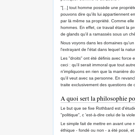
"[...] tout homme possède une propriét
pouvons dire qu'ils lui appartiennent en 
par là même sa propriété. Comme elle a é
hommes. En effet, ce travail étant la pr
de glands qu'il a ramassés sous un chên
Nous voyons dans les domaines qu'un ac
l'extrayant de l'état dans lequel la nat
Les "droits" ont été définis avec force
ceci : qu'il serait immoral que tout au
n'impliquons en rien que la manière don
qu'il veut avec sa personne. En revanch
traite exclusivement des questions de d
A quoi sert la philosophie po
Le but que se fixe Rothbard est d'étudi
"politique", c 'est-à-dire celui de la 
Le simple fait de mettre en avant une 
éthique - fondé ou non - a été posé, et