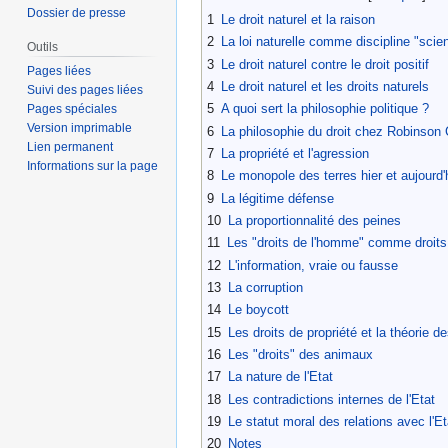
Dossier de presse
1
Le droit naturel et la raison
2
La loi naturelle comme discipline "scien
Outils
3
Le droit naturel contre le droit positif
Pages liées
4
Le droit naturel et les droits naturels
Suivi des pages liées
5
A quoi sert la philosophie politique ?
Pages spéciales
Version imprimable
6
La philosophie du droit chez Robinson
Lien permanent
7
La propriété et l'agression
Informations sur la page
8
Le monopole des terres hier et aujourd'
9
La légitime défense
10
La proportionnalité des peines
11
Les "droits de l'homme" comme droits 
12
L'information, vraie ou fausse
13
La corruption
14
Le boycott
15
Les droits de propriété et la théorie d
16
Les "droits" des animaux
17
La nature de l'Etat
18
Les contradictions internes de l'Etat
19
Le statut moral des relations avec l'Et
20
Notes