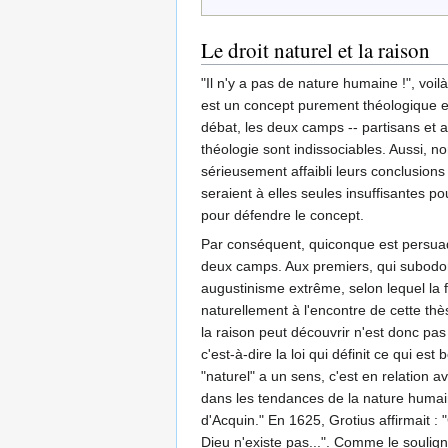
Le droit naturel et la raison
"Il n'y a pas de nature humaine !", voi
est un concept purement théologique et
débat, les deux camps -- partisans et ad
théologie sont indissociables. Aussi, 
sérieusement affaibli leurs conclusions
seraient à elles seules insuffisantes pou
pour défendre le concept.
Par conséquent, quiconque est persuadé 
deux camps. Aux premiers, qui subodore
augustinisme extrême, selon lequel la f
naturellement à l'encontre de cette thès
la raison peut découvrir n'est donc pas 
c'est-à-dire la loi qui définit ce qui e
"naturel" a un sens, c'est en relation 
dans les tendances de la nature humaine
d'Acquin." En 1625, Grotius affirmait :
Dieu n'existe pas...". Comme le soulign