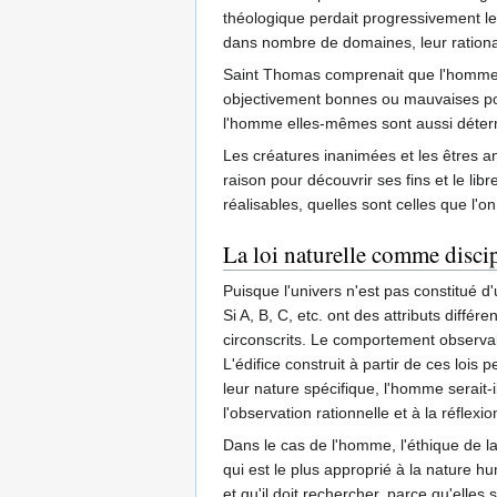
théologique perdait progressivement le 
dans nombre de domaines, leur rational
Saint Thomas comprenait que l'homme fai
objectivement bonnes ou mauvaises pour 
l'homme elles-mêmes sont aussi détermin
Les créatures inanimées et les êtres a
raison pour découvrir ses fins et le lib
réalisables, quelles sont celles que l'on
La loi naturelle comme discip
Puisque l'univers n'est pas constitué 
Si A, B, C, etc. ont des attributs diffé
circonscrits. Le comportement observab
L'édifice construit à partir de ces lois
leur nature spécifique, l'homme serait-
l'observation rationnelle et à la réflexio
Dans le cas de l'homme, l'éthique de la
qui est le plus approprié à la nature hu
et qu'il doit rechercher, parce qu'elle