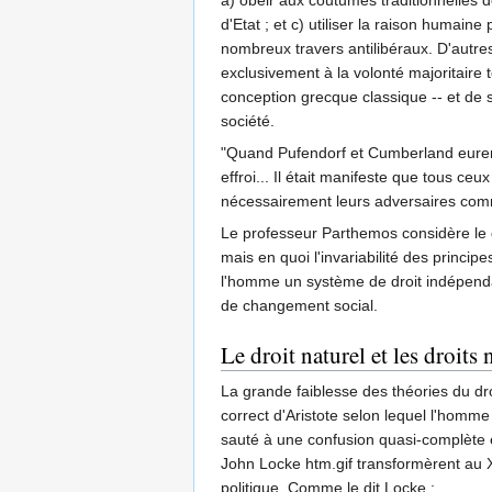
a) obéir aux coutumes traditionnelles d
d'Etat ; et c) utiliser la raison humain
nombreux travers antilibéraux. D'autre
exclusivement à la volonté majoritaire 
conception grecque classique -- et de s
société.
"Quand Pufendorf et Cumberland eurent e
effroi... Il était manifeste que tous c
nécessairement leurs adversaires comme
Le professeur Parthemos considère le d
mais en quoi l'invariabilité des princip
l'homme un système de droit indépendant
de changement social.
Le droit naturel et les droits 
La grande faiblesse des théories du droit
correct d'Aristote selon lequel l'homme 
sauté à une confusion quasi-complète entr
John Locke htm.gif transformèrent au XV
politique. Comme le dit Locke :