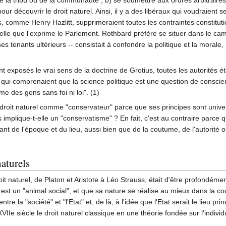
e la tribu ou de la communauté ; b) se soumettre aux ordres arbitraires e
e pour découvrir le droit naturel. Ainsi, il y a des libéraux qui voudrai
s, comme Henry Hazlitt, supprimeraient toutes les contraintes constitut
telle que l'exprime le Parlement. Rothbard préfère se situer dans le cam
es tenants ultérieurs -- consistait à confondre la politique et la moral
xposés le vrai sens de la doctrine de Grotius, toutes les autorités ét
eux qui comprenaient que la science politique est une question de consci
 des gens sans foi ni loi". (1)
roit naturel comme "conservateur" parce que ses principes sont univers
es implique-t-elle un "conservatisme" ? En fait, c'est au contraire parc
 de l'époque et du lieu, aussi bien que de la coutume, de l'autorité ou 
naturels
 naturel, de Platon et Aristote à Léo Strauss, était d'être profondément é
est un "animal social", et que sa nature se réalise au mieux dans la coo
e la "société" et "l'Etat" et, de là, à l'idée que l'Etat serait le lieu pri
IIe siècle le droit naturel classique en une théorie fondée sur l'individ