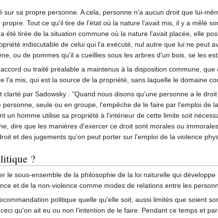
é sur sa propre personne. A cela, personne n'a aucun droit que lui-mêm
propre. Tout ce qu'il tire de l'état où la nature l'avait mis, il y a mêlé s
té tirée de la situation commune où la nature l'avait placée, elle possèd
opriété indiscutable de celui qui l'a exécuté, nul autre que lui ne peut av
e, ou de pommes qu'il a cueillies sous les arbres d'un bois, se les est 
cord ou traité préalable a maintenus à la disposition commune, que c'
ure l'a mis, qui est la source de la propriété, sans laquelle le domaine c
 et clarté par Sadowsky : "Quand nous disons qu'une personne a le droit
tre personne, seule ou en groupe, l'empêche de le faire par l'emploi d
t un homme utilise sa propriété à l'intérieur de cette limite soit néces
e, dire que les manières d'exercer ce droit sont morales ou immorales re
roit et des jugements qu'on peut porter sur l'emploi de la violence phy
litique ?
er le sous-ensemble de la philosophie de la loi naturelle qui développe
violence et de la non-violence comme modes de relations entre les person
recommandation politique quelle qu'elle soit, aussi limités que soient 
 ceci qu'on ait eu ou non l'intention de le faire. Pendant ce temps et p