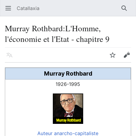
Catallaxia
Ouvrir le menu principal
Reche
Murray Rothbard:L'Homme,
l'économie et l'Etat - chapitre 9
Langue
Suivre
Modifier
Murray Rothbard
1926-1995
Auteur
anarcho-capitaliste