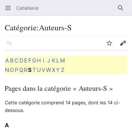
Catallaxia
Ouvrir le menu principal
Reche
Catégorie
:
Auteurs-S
Langue
Suivre
Modifier
A
B
C
D
E
F
G
H
I
J
K
L
M
N
O
P
Q
R
S
T
U
V
W
X
Y
Z
Pages dans la catégorie « Auteurs-S »
Cette catégorie comprend 14 pages, dont les 14 ci-
dessous.
A