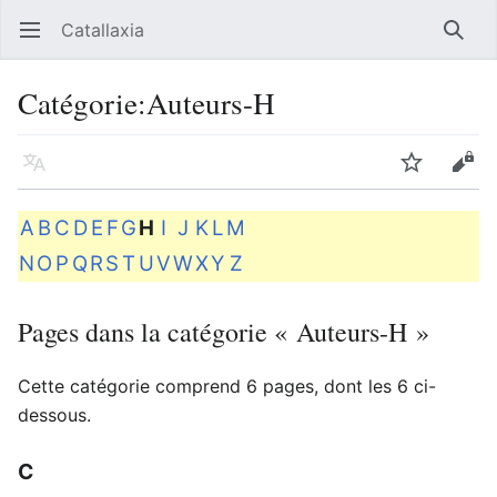
Catallaxia
Ouvrir le menu principal
Reche
Catégorie
:
Auteurs-H
Langue
Suivre
Modifier
A
B
C
D
E
F
G
H
I
J
K
L
M
N
O
P
Q
R
S
T
U
V
W
X
Y
Z
Pages dans la catégorie « Auteurs-H »
Cette catégorie comprend 6 pages, dont les 6 ci-
dessous.
C