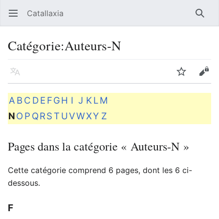
Catallaxia
Ouvrir le menu principal
Reche
Catégorie
:
Auteurs-N
Langue
Suivre
Modifier
A
B
C
D
E
F
G
H
I
J
K
L
M
N
O
P
Q
R
S
T
U
V
W
X
Y
Z
Pages dans la catégorie « Auteurs-N »
Cette catégorie comprend 6 pages, dont les 6 ci-
dessous.
F