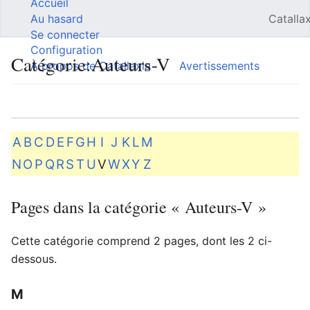
Accueil
Catallax
Au hasard
Se connecter
Configuration
Catégorie
:
Auteurs-V
À propos de Catallaxia
Avertissements
Langue
Suivre
Modifier
A
B
C
D
E
F
G
H
I
J
K
L
M
N
O
P
Q
R
S
T
U
V
W
X
Y
Z
Pages dans la catégorie « Auteurs-V »
Cette catégorie comprend 2 pages, dont les 2 ci-
dessous.
M