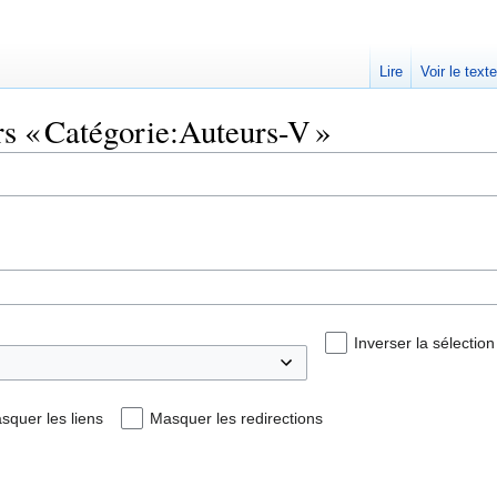
Lire
Voir le text
rs « Catégorie:Auteurs-V »
Inverser la sélection
squer les liens
Masquer les redirections