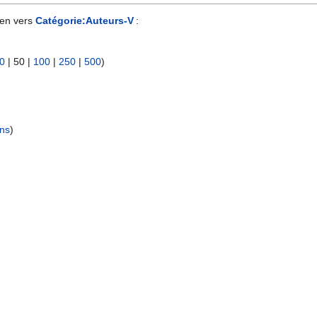
ien vers
Catégorie:Auteurs-V
:
0
|
50
|
100
|
250
|
500
)
ens
)