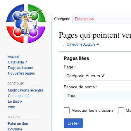
Catégorie
Discussion
Pages qui pointent ve
←
Catégorie:Auteurs-V
Aller
Aller
Accueil
Pages liées
à
à
Catallaxia ?
Page :
la
la
Page au hasard
navigation
recherche
Nouvelles pages
contribuer
Espace de noms :
Modifications récentes
Communauté
Le Bistro
Aide
Masquer les inclusions
Ma
soutenir
Lister
Faire un don
Boutique