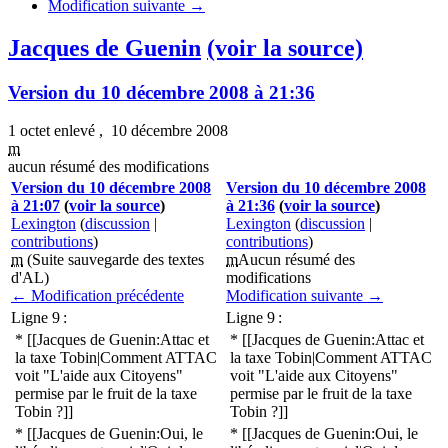
Modification suivante →
Jacques de Guenin
(voir la source)
Version du 10 décembre 2008 à 21:36
1 octet enlevé
,
10 décembre 2008
m
aucun résumé des modifications
Version du 10 décembre 2008
Version du 10 décembre 2008
à 21:07
(
voir la source
)
à 21:36
(
voir la source
)
Lexington
(
discussion
|
Lexington
(
discussion
|
contributions
)
contributions
)
m
(Suite sauvegarde des textes
m
Aucun résumé des
d'AL)
modifications
← Modification précédente
Modification suivante →
Ligne 9 :
Ligne 9 :
* [[Jacques de Guenin:Attac et
* [[Jacques de Guenin:Attac et
la taxe Tobin|Comment ATTAC
la taxe Tobin|Comment ATTAC
voit "L'aide aux Citoyens"
voit "L'aide aux Citoyens"
permise par le fruit de la taxe
permise par le fruit de la taxe
Tobin ?]]
Tobin ?]]
* [[Jacques de Guenin:Oui, le
* [[Jacques de Guenin:Oui, le