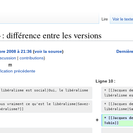
Lire
Voir le text
: différence entre les versions
re 2008 à 21:36
(
voir la source
)
Dernière
iscussion
|
contributions
)
A
m
u
ication précédente
c
Ligne 10 :
u
n
 libéralisme est social|Oui, le libéralisme 
* [[Jacques d
libéralisme e
r
é
ous vraiment ce qu'est le libéralisme|Savez-
* [[Jacques d
béralisme?]]
libéralisme|S
s
u
* [[Jacques d
m
Tobin]]
é