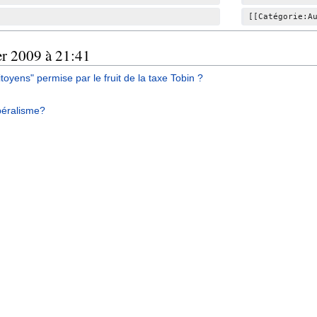
d
[[Catégorie:A
e
s
er 2009 à 21:41
m
o
yens" permise par le fruit de la taxe Tobin ?
d
i
ibéralisme?
f
i
c
a
t
i
o
n
s