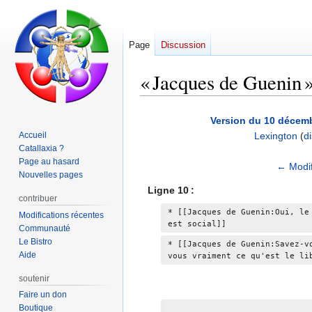
Page
Discussion
« Jacques de Guenin » 
Aller
Aller
Version du 10 décemb
à
à
Accueil
Lexington
(
d
la
la
Catallaxia ?
navigation
recherche
Page au hasard
A
← Modif
Nouvelles pages
u
Ligne 10 :
c
contribuer
u
* [[Jacques de Guenin:Oui, le
Modifications récentes
est social]]
n
Communauté
Le Bistro
r
* [[Jacques de Guenin:Savez-v
Aide
vous vraiment ce qu'est le li
é
s
soutenir
u
Faire un don
m
Boutique