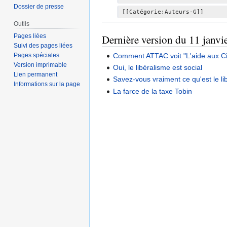
é
Dossier de presse
[[Catégorie:Auteurs-G]]
d
Outils
e
Pages liées
Dernière version du 11 janvi
s
Suivi des pages liées
m
Comment ATTAC voit "L'aide aux Cito
Pages spéciales
o
Version imprimable
Oui, le libéralisme est social
d
Lien permanent
Savez-vous vraiment ce qu'est le l
i
Informations sur la page
La farce de la taxe Tobin
f
i
c
a
t
i
o
n
s