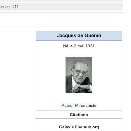
uteurs-G]]
Jacques de Guenin
Né le 2 mai 1931
Auteur
Minarchiste
Citations
Galaxie liberaux.org