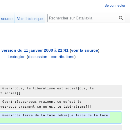
Se connecter
Rechercher
e source
Voir l’historique
 version du 11 janvier 2009 à 21:41
(
voir la source
)
Lexington
(
discussion
|
contributions
)
e Guenin:Oui, le libéralisme est social|Oui, le 
st social]]
e Guenin:Savez-vous vraiment ce qu'est le 
avez-vous vraiment ce qu'est le libéralisme?]]
e Guenin:La farce de la taxe Tobin|La farce de la taxe 