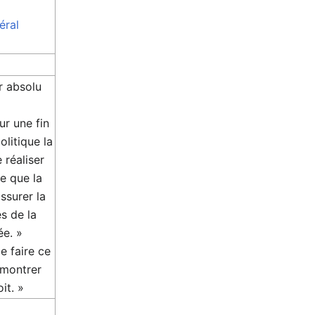
béral
r absolu
ur une fin
olitique la
 réaliser
e que la
ssurer la
és de la
ée. »
de faire ce
 montrer
it. »