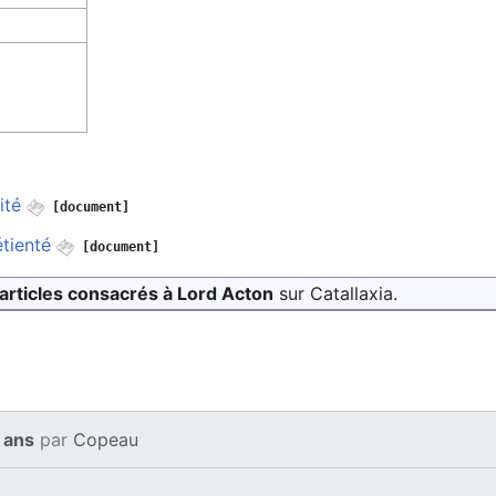
ité
[document]
étienté
[document]
articles consacrés à Lord Acton
sur Catallaxia.
9 ans
par
Copeau