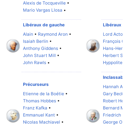
Alexis de Tocqueville
•
Mario Vargas Llosa
•
Libéraux de gauche
Libéraux c
Alain
•
Raymond Aron
•
Lord Acton
Isaiah Berlin
•
François Gu
Anthony Giddens
•
Hans-Herm
John Stuart Mill
•
Herbert Sp
John Rawls
•
Hyppolite T
Inclassabl
Précurseurs
Hannah Are
Etienne de la Boétie
•
Gary Becke
Thomas Hobbes
•
Robert Hein
Franz Kafka
•
Bernard Ma
Emmanuel Kant
•
Friedrich N
Nicolas Machiavel
•
George Orw