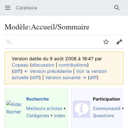
Catallaxia
Ouvrir le menu principal
Reche
Modèle
:
Accueil/Sommaire
Langue
Suivre
Modifier
Version datée du 9 août 2008 à 18:47 par
Copeau
(
discussion
|
contributions
)
(
diff
)
← Version précédente
|
Voir la version
actuelle
(
diff
) |
Version suivante →
(
diff
)
Recherche
Participation
Meilleurs articles
•
Communauté
•
Catégories
•
Index
Questions