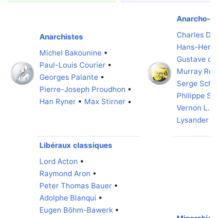
Anarcho-ca
Charles Du
Anarchistes
Hans-Herm
Michel Bakounine
•
Gustave de 
Paul-Louis Courier
•
Murray Rot
Georges Palante
•
Serge Schw
Pierre-Joseph Proudhon
•
Philippe Si
Han Ryner
•
Max Stirner
•
Vernon L. S
Lysander S
Libéraux classiques
Lord Acton
•
Raymond Aron
•
Peter Thomas Bauer
•
Adolphe Blanqui
•
Eugen Böhm-Bawerk
•