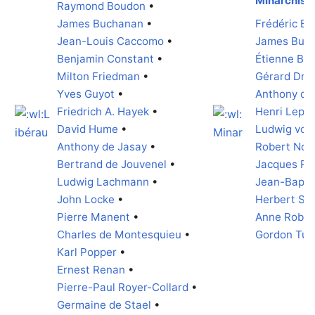
Minarchist
Raymond Boudon
•
James Buchanan
•
Frédéric Ba
Jean-Louis Caccomo
•
James Buc
Benjamin Constant
•
Étienne Bon
Milton Friedman
•
Gérard Dré
Yves Guyot
•
Anthony de
Friedrich A. Hayek
•
Henri Lepa
David Hume
•
Ludwig von
Anthony de Jasay
•
Robert Noz
Bertrand de Jouvenel
•
Jacques Ru
Ludwig Lachmann
•
Jean-Bapti
John Locke
•
Herbert Sp
Pierre Manent
•
Anne Rober
Charles de Montesquieu
•
Gordon Tull
Karl Popper
•
Ernest Renan
•
Pierre-Paul Royer-Collard
•
Germaine de Stael
•