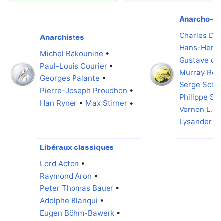
Anarcho-ca
Charles Du
Anarchistes
Hans-Herm
Michel Bakounine
•
Gustave de 
Paul-Louis Courier
•
Murray Rot
Georges Palante
•
Serge Schw
Pierre-Joseph Proudhon
•
Philippe Si
Han Ryner
•
Max Stirner
•
Vernon L. S
Lysander S
Libéraux classiques
Lord Acton
•
Raymond Aron
•
Peter Thomas Bauer
•
Adolphe Blanqui
•
Eugen Böhm-Bawerk
•