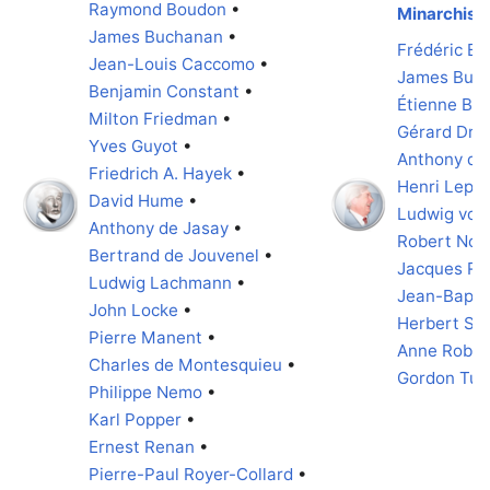
Raymond Boudon
•
Minarchist
James Buchanan
•
Frédéric Ba
Jean-Louis Caccomo
•
James Buc
Benjamin Constant
•
Étienne Bon
Milton Friedman
•
Gérard Dré
Yves Guyot
•
Anthony de
Friedrich A. Hayek
•
Henri Lepa
David Hume
•
Ludwig von
Anthony de Jasay
•
Robert Noz
Bertrand de Jouvenel
•
Jacques Ru
Ludwig Lachmann
•
Jean-Bapti
John Locke
•
Herbert Sp
Pierre Manent
•
Anne Rober
Charles de Montesquieu
•
Gordon Tull
Philippe Nemo
•
Karl Popper
•
Ernest Renan
•
Pierre-Paul Royer-Collard
•