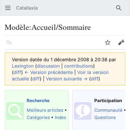
Catallaxia
Ouvrir le menu principal
Reche
Modèle
:
Accueil/Sommaire
Langue
Suivre
Modifier
Version datée du 1 décembre 2008 à 20:38 par
Lexington
(
discussion
|
contributions
)
(
diff
)
← Version précédente
|
Voir la version
actuelle
(
diff
) |
Version suivante →
(
diff
)
Recherche
Participation
Meilleurs articles
•
Communauté
•
Catégories
•
Index
Questions