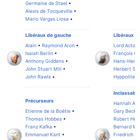
Germaine de Stael
•
Alexis de Tocqueville
•
Mario Vargas Llosa
•
Libéraux de gauche
Libéraux c
Alain
•
Raymond Aron
•
Lord Acton
Isaiah Berlin
•
François Gu
Anthony Giddens
•
Hans-Herm
John Stuart Mill
•
Herbert Sp
John Rawls
•
Hyppolite T
Inclassabl
Précurseurs
Hannah Are
Etienne de la Boétie
•
Gary Becke
Thomas Hobbes
•
Robert Hein
Franz Kafka
•
Bernard Ma
Emmanuel Kant
•
Friedrich N