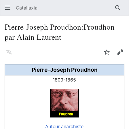
Catallaxia
Ouvrir le menu principal
Reche
Pierre-Joseph Proudhon:Proudhon
par Alain Laurent
Langue
Suivre
Modifier
Pierre-Joseph Proudhon
1809-1865
Auteur
anarchiste