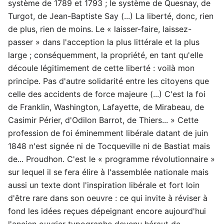
système de 1789 et 1793 ; le système de Quesnay, de
Turgot, de Jean-Baptiste Say (...) La liberté, donc, rien
de plus, rien de moins. Le « laisser-faire, laissez-
passer » dans l'acception la plus littérale et la plus
large ; conséquemment, la propriété, en tant qu'elle
découle légitimement de cette liberté : voilà mon
principe. Pas d'autre solidarité entre les citoyens que
celle des accidents de force majeure (...) C'est la foi
de Franklin, Washington, Lafayette, de Mirabeau, de
Casimir Périer, d'Odilon Barrot, de Thiers... » Cette
profession de foi éminemment libérale datant de juin
1848 n'est signée ni de Tocqueville ni de Bastiat mais
de... Proudhon. C'est le « programme révolutionnaire »
sur lequel il se fera élire à l'assemblée nationale mais
aussi un texte dont l'inspiration libérale et fort loin
d'être rare dans son oeuvre : ce qui invite à réviser à
fond les idées reçues dépeignant encore aujourd'hui
l'ancien ouvrier typographe devenu héraut de