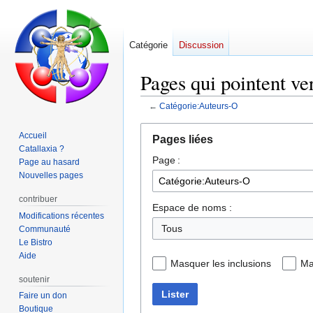
Catégorie
Discussion
Pages qui pointent ve
←
Catégorie:Auteurs-O
Aller
Aller
Accueil
Pages liées
à
à
Catallaxia ?
Page :
la
la
Page au hasard
navigation
recherche
Nouvelles pages
contribuer
Espace de noms :
Modifications récentes
Tous
Communauté
Le Bistro
Aide
Masquer les inclusions
Ma
soutenir
Lister
Faire un don
Boutique