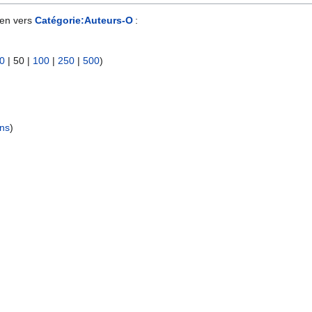
ien vers
Catégorie:Auteurs-O
:
0
|
50
|
100
|
250
|
500
)
ens
)