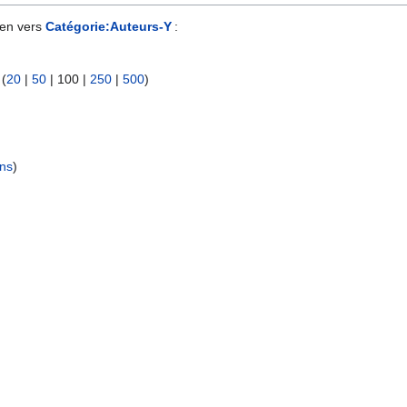
ien vers
Catégorie:Auteurs-Y
:
 (
20
|
50
|
100
|
250
|
500
)
ens
)