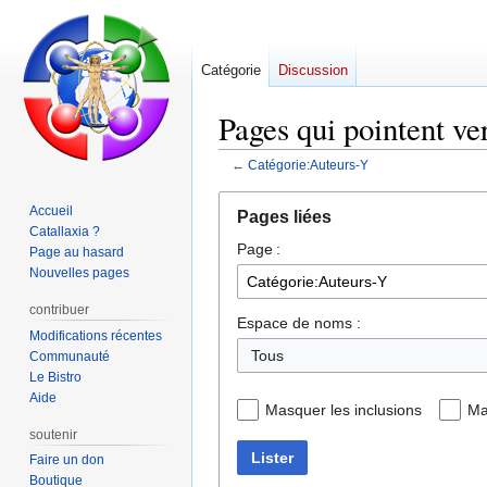
Catégorie
Discussion
Pages qui pointent ve
←
Catégorie:Auteurs-Y
Aller
Aller
Accueil
Pages liées
à
à
Catallaxia ?
Page :
la
la
Page au hasard
navigation
recherche
Nouvelles pages
contribuer
Espace de noms :
Modifications récentes
Tous
Communauté
Le Bistro
Aide
Masquer les inclusions
Ma
soutenir
Lister
Faire un don
Boutique