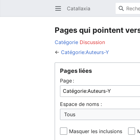
Catallaxia
Ouvrir le menu principal
Pages qui pointent ver
Catégorie
Discussion
←
Catégorie:Auteurs-Y
Pages liées
Page :
Espace de noms :
Masquer les inclusions
M