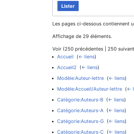
Lister
Les pages ci-dessous contiennent u
Affichage de 29 éléments.
Voir (
250 précédentes
|
250 suivan
Accueil
‎
(
← liens
)
Accueil2
‎
(
← liens
)
Modèle:Auteur-lettre
‎
(
← liens
)
Modèle:Accueil/Auteur-lettre
‎
(
← l
Catégorie:Auteurs-B
‎
(
← liens
)
Catégorie:Auteurs-A
‎
(
← liens
)
Catégorie:Auteurs-G
‎
(
← liens
)
Catégorie:Auteurs-C
‎
(
← liens
)