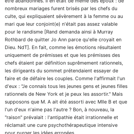
être abandonnés. Il en était de même des époux : de
nombreux mariages furent brisés par les chefs du
culte, qui expliquaient sévèrement à la femme ou au
mari que leur conjoint(e) n'était pas assez valable
pour le randisme [Rand demanda ainsi à Murray
Rothbard de quitter Jo Ann parce qu'elle croyait en
Dieu. NdT]. En fait, comme les émotions résultaient
uniquement de prémisses et que les prémisses des
chefs étaient par définition suprêmement rationnels,
les dirigeants du sommet prétendaient essayer de
faire et de défaire les couples. Comme l'affirmait l'un
d'eux : "Je connais tous les jeunes gens et jeunes filles
rationnels de New York et je peux les assortir." Mais
supposons que M. A ait été assorti avec Mlle B et que
l'un d'eux n'aime pas l'autre ? Bon, à nouveau, la
"raison" prévalait : l'antipathie était irrationnelle et
réclamait une cure psychothérapeutique intensive
pour purger les idées erronées.