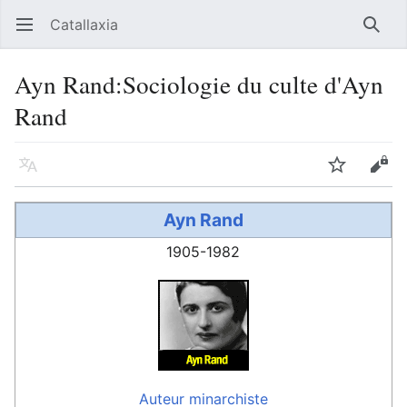
Catallaxia
Ouvrir le menu principal
Reche
Ayn Rand:Sociologie du culte d'Ayn
Rand
Langue
Suivre
Modifier
Ayn Rand
1905-1982
Auteur
minarchiste