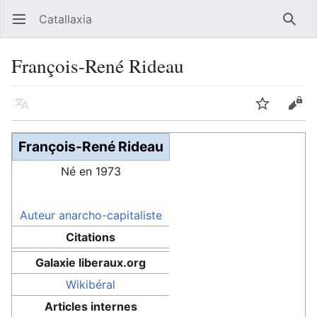
Catallaxia
Ouvrir le menu principal
Reche
François-René Rideau
Langue
Suivre
Modifier
François-René Rideau
Né en 1973
Auteur
anarcho-capitaliste
Citations
Galaxie liberaux.org
Wikibéral
Articles internes