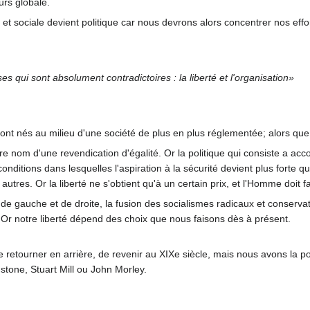
urs globale.
t sociale devient politique car nous devrons alors concentrer nos effort
es qui sont absolument contradictoires : la liberté et l'organisation»
sont nés au milieu d'une société de plus en plus réglementée; alors que
utre nom d'une revendication d'égalité. Or la politique qui consiste a ac
onditions dans lesquelles l'aspiration à la sécurité devient plus forte q
autres. Or la liberté ne s'obtient qu'à un certain prix, et l'Homme doit f
es de gauche et de droite, la fusion des socialismes radicaux et conserv
 Or notre liberté dépend des choix que nous faisons dès à présent.
e retourner en arrière, de revenir au XIXe siècle, mais nous avons la pos
stone, Stuart Mill ou John Morley.