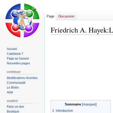
Page
Discussion
Friedrich A. Hayek:L
Aller
Aller
à
à
Accueil
la
la
Catallaxia ?
navigation
recherche
Page au hasard
Nouvelles pages
contribuer
Modifications récentes
Communauté
Le Bistro
Aide
soutenir
Sommaire
Faire un don
1
Introduction
Boutique