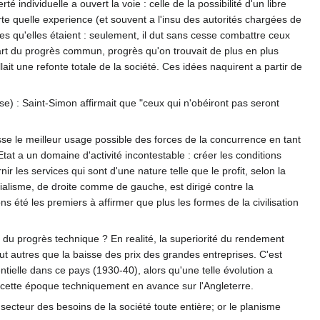
té individuelle a ouvert la voie : celle de la possibilité d'un libre
te quelle experience (et souvent a l'insu des autorités chargées de
lles qu'elles étaient : seulement, il dut sans cesse combattre ceux
 part du progrès commun, progrès qu'on trouvait de plus en plus
ait une refonte totale de la société. Ces idées naquirent a partir de
aise) : Saint-Simon affirmait que "ceux qui n'obéiront pas seront
sse le meilleur usage possible des forces de la concurrence en tant
tat a un domaine d'activité incontestable : créer les conditions
ir les services qui sont d'une nature telle que le profit, selon la
ialisme, de droite comme de gauche, est dirigé contre la
ns été les premiers à affirmer que plus les formes de la civilisation
 du progrès technique ? En realité, la superiorité du rendement
t autres que la baisse des prix des grandes entreprises. C'est
elle dans ce pays (1930-40), alors qu'une telle évolution a
 a cette époque techniquement en avance sur l'Angleterre.
secteur des besoins de la société toute entière; or le planisme