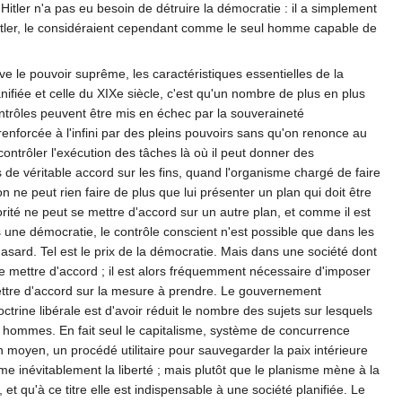
itler n'a pas eu besoin de détruire la démocratie : il a simplement
t Hitler, le considéraient cependant comme le seul homme capable de
ve le pouvoir suprême, les caractéristiques essentielles de la
nifiée et celle du XIXe siècle, c'est qu'un nombre de plus en plus
ontrôles peuvent être mis en échec par la souveraineté
enforcée à l'infini par des pleins pouvoirs sans qu'on renonce au
ontrôler l'exécution des tâches là où il peut donner des
as de véritable accord sur les fins, quand l'organisme chargé de faire
n ne peut rien faire de plus que lui présenter un plan qui doit être
rité ne peut se mettre d'accord sur un autre plan, et comme il est
ns une démocratie, le contrôle conscient n'est possible que dans les
asard. Tel est le prix de la démocratie. Mais dans une société dont
e mettre d'accord ; il est alors fréquemment nécessaire d'imposer
mettre d'accord sur la mesure à prendre. Le gouvernement
ctrine libérale est d'avoir réduit le nombre des sujets sur lesquels
les hommes. En fait seul le capitalisme, système de concurrence
n moyen, un procédé utilitaire pour sauvegarder la paix intérieure
prime inévitablement la liberté ; mais plutôt que le planisme mène à la
, et qu'à ce titre elle est indispensable à une société planifiée. Le