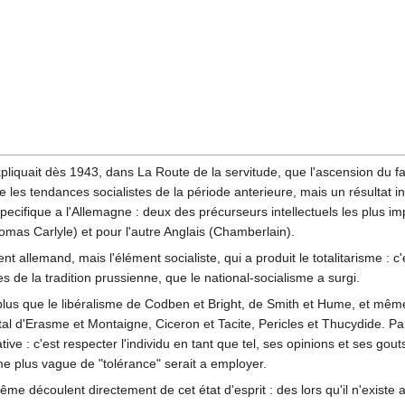
xpliquait dès 1943, dans La Route de la servitude, que l'ascension du f
 les tendances socialistes de la période anterieure, mais un résultat i
 specifique a l'Allemagne : deux des précurseurs intellectuels les plus i
omas Carlyle) et pour l'autre Anglais (Chamberlain).
t allemand, mais l'élément socialiste, qui a produit le totalitarisme : c'
 de la tradition prussienne, que le national-socialisme a surgi.
lus que le libéralisme de Codben et Bright, de Smith et Hume, et mêm
tal d'Erasme et Montaigne, Ciceron et Tacite, Pericles et Thucydide. Pa
ative : c'est respecter l'individu en tant que tel, ses opinions et ses g
me plus vague de "tolérance" serait a employer.
ême découlent directement de cet état d'esprit : des lors qu'il n'existe 