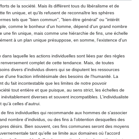
forts de la société. Mais ils diffèrent tous du libéralisme et de
te fin unique, et qu'ils refusent de reconnaître les sphères
 termes tels que "bien commun", "bien-être général" ou "intérêt
n peuple, comme le bonheur d'un homme, dépend d'un grand nombre
me une fin unique, mais comme une hiérarchie de fins, une échelle
rmément à un plan unique présuppose, en somme, l'existence d'un
dans laquelle les actions individuelles sont liées par des règles
un renversement complet de cette tendance. Mais, de toutes
soins divers d'individus divers qui se disputent les ressources
 d'une fraction infinitésimale des besoins de l'humanité. La
t du fait incontestable que les limites de notre pouvoir
iété tout entière et que puisque, au sens strict, les échelles de
s inévitablement diverses et souvent incompatibles. L'individualiste
t qu'à celles d'autrui.
ce de fins individuelles qui recommande aux hommes de s'associer
grand nombre d'individus, ou des fins à l'obtention desquelles des
 propres désirs. Bien souvent, ces fins communes seront des moyens
ouvernementale tant qu'elle se limite aux domaines où l'accord