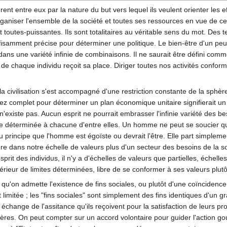
ent entre eux par la nature du but vers lequel ils veulent orienter les ef
organiser l'ensemble de la société et toutes ses ressources en vue de cet
t toutes-puissantes. Ils sont totalitaires au véritable sens du mot. Des
suffisamment précise pour déterminer une politique. Le bien-être d'u
ans une variété infinie de combinaisons. Il ne saurait être défini com
e chaque individu reçoit sa place. Diriger toutes nos activités confo
 civilisation s'est accompagné d'une restriction constante de la sphère 
sez complet pour déterminer un plan économique unitaire signifierait 
'existe pas. Aucun esprit ne pourrait embrasser l'infinie variété des be
e déterminée à chacune d'entre elles. Un homme ne peut se soucier que
u principe que l'homme est égoïste ou devrait l'être. Elle part simplemen
re dans notre échelle de valeurs plus d'un secteur des besoins de la soc
prit des individus, il n'y a d'échelles de valeurs que partielles, échelle
'intérieur de limites déterminées, libre de se conformer à ses valeurs plutô
 qu'on admette l'existence de fins sociales, ou plutôt d'une coïnciden
t limitée ; les "fins sociales" sont simplement des fins identiques d'un 
n échange de l'assitance qu'ils reçoivent pour la satisfaction de leurs
nières. On peut compter sur un accord volontaire pour guider l'action g