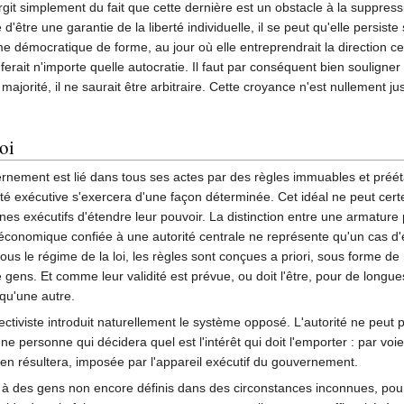
rgit simplement du fait que cette dernière est un obstacle à la suppressi
'être une garantie de la liberté individuelle, il se peut qu'elle persis
me démocratique de forme, au jour où elle entreprendrait la direction ce
ferait n'importe quelle autocratie. Il faut par conséquent bien soulign
ajorité, il ne saurait être arbitraire. Cette croyance n'est nullement jus
loi
uvernement est lié dans tous ses actes par des règles immuables et préé
té exécutive s'exercera d'une façon déterminée. Cet idéal ne peut certes
nes exécutifs d'étendre leur pouvoir. La distinction entre une armature p
ité économique confiée à une autorité centrale ne représente qu'un cas d'e
us le régime de la loi, les règles sont conçues a priori, sous forme d
ens. Et comme leur validité est prévue, ou doit l'être, pour de longues 
 qu'une autre.
iviste introduit naturellement le système opposé. L'autorité ne peut pas
ne personne qui décidera quel est l'intérêt qui doit l'emporter : par vo
 en résultera, imposée par l'appareil exécutif du gouvernement.
 à des gens non encore définis dans des circonstances inconnues, pour d