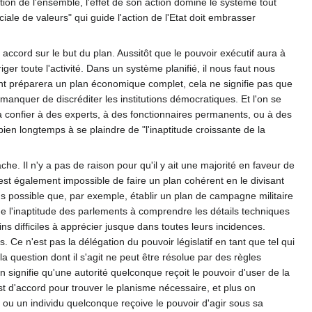
ion de l'ensemble, l'effet de son action domine le système tout
ociale de valeurs" qui guide l'action de l'Etat doit embrasser
 accord sur le but du plan. Aussitôt que le pouvoir exécutif aura à
iger toute l'activité. Dans un système planifié, il nous faut nous
nt préparera un plan économique complet, cela ne signifie pas que
manquer de discréditer les institutions démocratiques. Et l'on se
t la confier à des experts, à des fonctionnaires permanents, ou à des
n longtemps à se plaindre de "l'inaptitude croissante de la
he. Il n'y a pas de raison pour qu'il y ait une majorité en faveur de
l est également impossible de faire un plan cohérent en le divisant
s possible que, par exemple, établir un plan de campagne militaire
ue l'inaptitude des parlements à comprendre les détails techniques
oins difficiles à apprécier jusque dans toutes leurs incidences.
 Ce n'est pas la délégation du pouvoir législatif en tant que tel qui
a question dont il s'agit ne peut être résolue par des règles
n signifie qu'une autorité quelconque reçoit le pouvoir d'user de la
est d'accord pour trouver le planisme nécessaire, et plus on
ou un individu quelconque reçoive le pouvoir d'agir sous sa