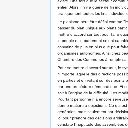
existe. Une fois que le secteur commun
entier. Alors il n'y a guère de fin indiv
pratiquement toutes les fins individuell
Le planisme peut être défini comme "le b
passer du plan unique aux plans particuli
mettre d'accord sur tout pour faire qu
le peuple ni le parlement soient capabl
convainc de plus en plus que pour faire 
organismes autonomes. Ainsi chez beau
Chambre des Communes à remplir sa 
Pour se mettre d'accord sur tout, le sys
n'importe laquelle des directions possib
en parties et en votant sur des points
par une procédure démocratique. Et cel
soit à l'origine de la difficulté. Les mo
Pourtant personne n'a encore sérieuseme
donne matière à objections. Ce qui est 
générales, mais seulement par décision 
loi pour prendre des décisions arbitrai
constate l'inaptitude des assemblées d