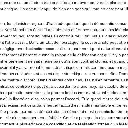
conomique est un stade caractéristique du mouvement vers le planisme. H
nt critique, il a obtenu l'appui de bien des gens qui, tout en détestan
ion, les planistes arguent d'habitude que tant que la démocratie conser
si Karl Mannheim écrit : "La seule (sic) différence entre une société pla
lement toutes, sont soumises au contrôle de l'Etat. Mais si quelques c
 l'être aussi... Dans un Etat démocratique, la souveraineté peut être r
néglige une disctinction essentielle : le parlement peut naturellement c
entièrement différente quand la raison de la délégation est qu'il n'y a p
ont le parlement ne sait même pas qu'ils sont contradictoires, et quand o
 avoir et il y aura probablement des critiques ; mais comme aucune majo
élements critiqués sont essentiels, cette critique restera sans effet. Da
 se mettre d'accord. Dans d'autres domaines, il faut s'en remettre au h
tral, ce contrôle ne peut être subordonné à une majorité capable de s
arce que cette minorité est le groupe le plus important capable de se 
où la liberté de discussion permet l'accord. Et le grand mérite de la do
est précisément celui dans lequel l'accord est le plus réalisable entre 
priété privée, permet la démocratie. La démocratie est essentiellement u
elle, elle n'est aucunement infaillible. Ce n'est pas que la dictature sup
strument le plus efficace de coercition et de réalisation forcée d'un idéal