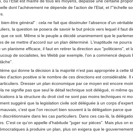
, où l'Etat est maître de tous les moyens, dépasse une certaine proport
iduelle dont l'achèvement ne dépende de l'action de l'Etat, et l'"échelle s
es.
ien-être général" : cela ne fait que dissimuler l'absence d'un véritable
ers, la question se posera de savoir le but précis vers lequel il faut dir
oi que ce soit. Même si le peuple a décidé unanimement que le parleme
es de se mettre d'accord sur un plan déterminé. L'inaptitude ne pourra 
un planisme efficace, il faut en retirer la direction aux "politiciens", e
coup de socialistes, les Webb par exemple, l'on a commencé depuis bie
tâche".
tème qui donne la décision à la majorité n'est pas appropriée à cette tâc
les d'action positive si le nombre de ces directions est considérable. I
 particuliers. Dresser un plan économique par ce moyen est encore moin
a ne signifie pas que seul le détail technique soit délégué, ni même q
difications à la structure du droit civil ne sont pas moins techniques ni m
nt suggéré que la legislation civile soit déléguée à un corps d'experts.
mauvais, c'est que l'on recourt bien souvent à la délégation parce que l
discrétionnaire dans les cas particuliers. Dans ces cas-là, la délégatio
res. C'est ce qu'on appelle d'habitude "juger sur pièces". Mais plus on 
émocratiques à produire un plan, plus on exigera que le gouvernement 