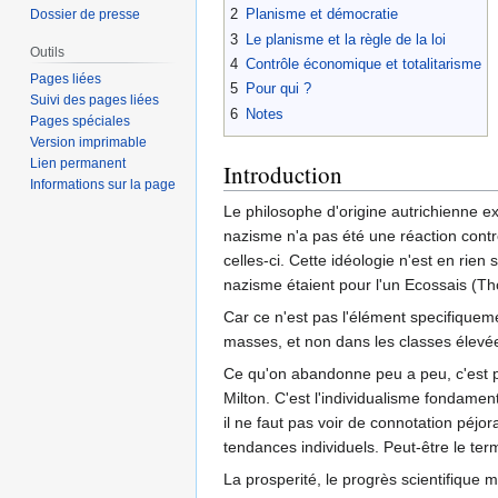
2
Planisme et démocratie
Dossier de presse
3
Le planisme et la règle de la loi
Outils
4
Contrôle économique et totalitarisme
Pages liées
5
Pour qui ?
Suivi des pages liées
6
Notes
Pages spéciales
Version imprimable
Lien permanent
Introduction
Informations sur la page
Le philosophe d'origine autrichienne e
nazisme n'a pas été une réaction contre
celles-ci. Cette idéologie n'est en rien
nazisme étaient pour l'un Ecossais (Th
Car ce n'est pas l'élément specifiquemen
masses, et non dans les classes élevées
Ce qu'on abandonne peu a peu, c'est p
Milton. C'est l'individualisme fondamen
il ne faut pas voir de connotation péjor
tendances individuels. Peut-être le ter
La prosperité, le progrès scientifique m