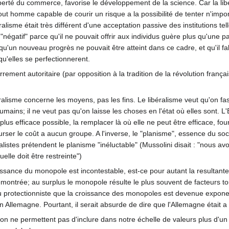
a liberté du commerce, favorise le développement de la science. Car la liber
t homme capable de courir un risque a la possibilité de tenter n'impor
ralisme était très différent d'une acceptation passive des institutions te
"négatif" parce qu'il ne pouvait offrir aux individus guère plus qu'une
u'un nouveau progrès ne pouvait être atteint dans ce cadre, et qu'il fall
u'elles se perfectionnerent.
rrement autoritaire (par opposition à la tradition de la révolution franç
ralisme concerne les moyens, pas les fins. Le libéralisme veut qu'on fa
ains; il ne veut pas qu'on laisse les choses en l'état où elles sont. L'E
us efficace possible, la remplacer là où elle ne peut être efficace, fourn
rser le coût a aucun groupe. A l'inverse, le "planisme", essence du soc
listes prétendent le planisme "inéluctable" (Mussolini disait : "nous avo
uelle doit être restreinte")
issance du monopole est incontestable, est-ce pour autant la resultante
montrée; au surplus le monopole résulte le plus souvent de facteurs tou
protectionniste que la croissance des monopoles est devenue exponenti
n Allemagne. Pourtant, il serait absurde de dire que l'Allemagne était
ion ne permettent pas d'inclure dans notre échelle de valeurs plus d'un 