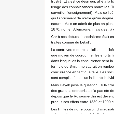
frustré. Et c'est ce désir qui, allié a l
usage des connaissances nouvelles. Tou
surveiller l'enseignement). Mais ce libé
qui l'accusaient de n'être qu'un dogme 
naturel. Mais on admit de plus en plus q
1870, non en Allemagne, mais c'est là q
Car à ses débuts, le socialisme était ca
traités comme du bétail".
La controverse entre socialisme et libé
que moyen de coordonner les efforts hum
dans lesquelles la concurrence sera la pl
formule de Smith, ne saurait en rembou
concurrence en tant que telle. Les socia
sont compliquées, plus la liberté individ
Mais Hayek pose la question : si la cro
des grandes entreprises n'a pas ete de
depuis que le Royaume-Uni est devenu 
produit ses effets entre 1880 et 1900 e
Les limites de notre pouvoir d'imaginat