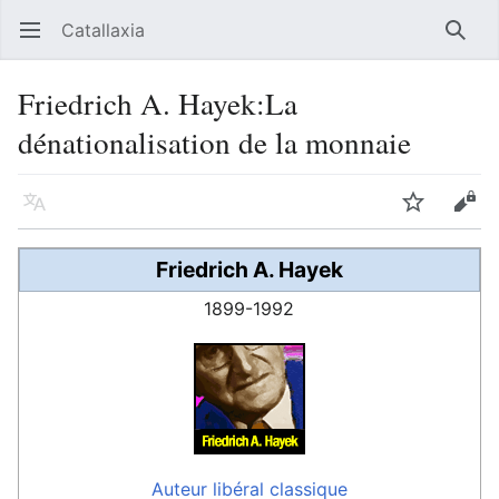
Catallaxia
Ouvrir le menu principal
Reche
Friedrich A. Hayek:La
dénationalisation de la monnaie
Langue
Suivre
Modifier
Friedrich A. Hayek
1899-1992
Auteur
libéral classique