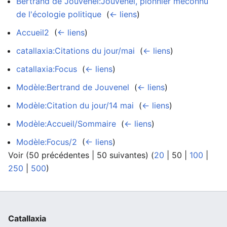
Bertrand de Jouvenel:Jouvenel, pionnier méconnu
de l'écologie politique
‎
(
← liens
)
Accueil2
‎
(
← liens
)
catallaxia:Citations du jour/mai
‎
(
← liens
)
catallaxia:Focus
‎
(
← liens
)
Modèle:Bertrand de Jouvenel
‎
(
← liens
)
Modèle:Citation du jour/14 mai
‎
(
← liens
)
Modèle:Accueil/Sommaire
‎
(
← liens
)
Modèle:Focus/2
‎
(
← liens
)
Voir (
50 précédentes
|
50 suivantes
) (
20
|
50
|
100
|
250
|
500
)
Catallaxia