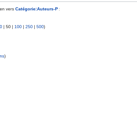
ien vers
Catégorie:Auteurs-P
:
0
|
50
|
100
|
250
|
500
)
ens
)