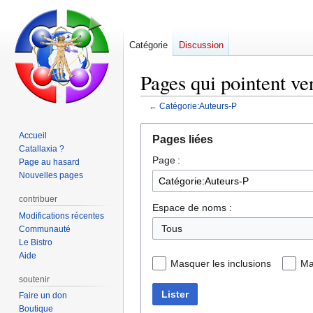
Catégorie
Discussion
Pages qui pointent ve
←
Catégorie:Auteurs-P
Aller
Aller
Accueil
Pages liées
à
à
Catallaxia ?
Page :
la
la
Page au hasard
navigation
recherche
Nouvelles pages
contribuer
Espace de noms :
Modifications récentes
Tous
Communauté
Le Bistro
Aide
Masquer les inclusions
Ma
soutenir
Lister
Faire un don
Boutique