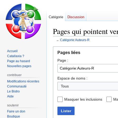
Catégorie
Discussion
Pages qui pointent ve
←
Catégorie:Auteurs-R
Aller
Aller
Accueil
Pages liées
à
à
Catallaxia ?
Page :
la
la
Page au hasard
navigation
recherche
Nouvelles pages
contribuer
Espace de noms :
Modifications récentes
Tous
Communauté
Le Bistro
Aide
Masquer les inclusions
Ma
soutenir
Lister
Faire un don
Boutique