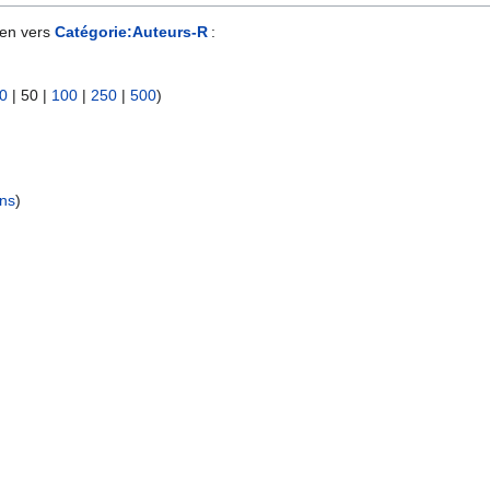
ien vers
Catégorie:Auteurs-R
:
0
|
50
|
100
|
250
|
500
)
ens
)