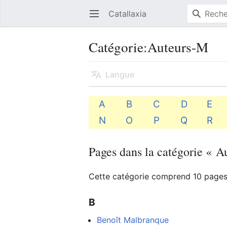
Catallaxia
Ouvrir le menu principal
Catégorie
:
Auteurs-M
Langue
A
B
C
D
E
N
O
P
Q
R
Pages dans la catégorie « 
Cette catégorie comprend 10 pages,
B
Benoît Malbranque