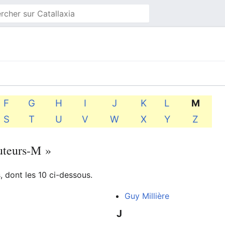
F
G
H
I
J
K
L
M
S
T
U
V
W
X
Y
Z
Auteurs-M »
 dont les 10 ci-dessous.
Guy Millière
J