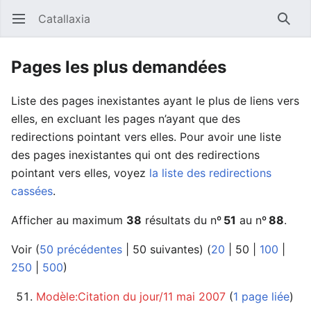
Catallaxia
Ouvrir le menu principal
Reche
Pages les plus demandées
Liste des pages inexistantes ayant le plus de liens vers
elles, en excluant les pages n’ayant que des
redirections pointant vers elles. Pour avoir une liste
des pages inexistantes qui ont des redirections
pointant vers elles, voyez
la liste des redirections
cassées
.
Afficher au maximum
38
résultats du nº
51
au nº
88
.
Voir (
50 précédentes
|
50 suivantes
) (
20
|
50
|
100
|
250
|
500
)
Modèle:Citation du jour/11 mai 2007
‏‎ (
1 page liée
)