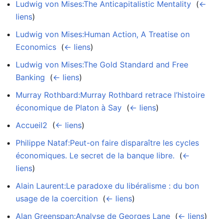
Ludwig von Mises:The Anticapitalistic Mentality
‎
(
←
liens
)
Ludwig von Mises:Human Action, A Treatise on
Economics
‎
(
← liens
)
Ludwig von Mises:The Gold Standard and Free
Banking
‎
(
← liens
)
Murray Rothbard:Murray Rothbard retrace l’histoire
économique de Platon à Say
‎
(
← liens
)
Accueil2
‎
(
← liens
)
Philippe Nataf:Peut-on faire disparaître les cycles
économiques. Le secret de la banque libre.
‎
(
←
liens
)
Alain Laurent:Le paradoxe du libéralisme : du bon
usage de la coercition
‎
(
← liens
)
Alan Greenspan:Analyse de Georges Lane
‎
(
← liens
)