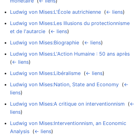
monétaire
‎
(
← liens
)
Ludwig von Mises:L'École autrichienne
‎
(
← liens
)
Ludwig von Mises:Les Illusions du protectionnisme
et de l'autarcie
‎
(
← liens
)
Ludwig von Mises:Biographie
‎
(
← liens
)
Ludwig von Mises:L'Action Humaine : 50 ans après
‎
(
← liens
)
Ludwig von Mises:Libéralisme
‎
(
← liens
)
Ludwig von Mises:Nation, State and Economy
‎
(
←
liens
)
Ludwig von Mises:A critique on interventionnism
‎
(
←
liens
)
Ludwig von Mises:Interventionnism, an Economic
Analysis
‎
(
← liens
)