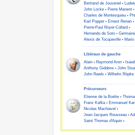
Bertrand de Jouvenel
Ludwi
•
John Locke
Pierre Manent
•
•
Charles de Montesquieu
Ph
•
Karl Popper
Ernest Renan
•
•
Pierre-Paul Royer-Collard
•
Hernando de Soto
Germaine
•
Alexis de Tocqueville
Mario
•
Libéraux de gauche
Alain
Raymond Aron
Isaia
•
•
Anthony Giddens
John Stuar
•
John Rawls
Wilhelm Röpke
•
Précurseurs
Etienne de la Boétie
Thoma
•
Franz Kafka
Emmanuel Kan
•
Nicolas Machiavel
•
Jean-Jacques Rousseau
Ad
•
Saint Thomas d'Aquin
•