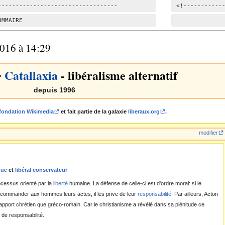
d
----------------------------------
<!-----------
e
OMMAIRE
             
s
m
2016 à 14:29
o
d
Catallaxia
- libéralisme alternatif
i
r
f
depuis 1996
i
c
fondation Wikimedia
et fait partie de la galaxie
liberaux.org
.
a
t
modifier
i
o
n
que
et
libéral conservateur
s
rocessus orienté par la
liberté
humaine. La défense de celle-ci est d'ordre moral: si le
de commander aux hommes leurs actes, il les prive de leur
responsabilité
. Par ailleurs, Acton
 apport chrétien que gréco-romain. Car le christianisme a révélé dans sa plénitude ce
 de responsabilité.