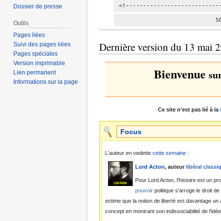
<!---------------------------
Dossier de presse
                            S
Outils
Pages liées
Dernière version du 13 mai 
Suivi des pages liées
Pages spéciales
Version imprimable
Bienvenue
su
Lien permanent
Informations sur la page
Ce site n'est pas lié à la
Focus
L'auteur en vedette
cette semaine
:
Lord Acton
, auteur
libéral classi
Pour Lord Acton, l'histoire est un p
pouvoir
politique s'arroge le droit 
estime que la notion de liberté est davantage un
concept en montrant son indissociabilité de l'idée