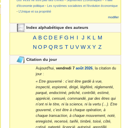
d'économie politique
-
Les systèmes socialistes et l'évolution économique
-
L’Unique et sa propriété
modifier
Index alphabétique des auteurs
A
B
C
D
E
F
G
H
I
J
K
L
M
N
O
P
Q
R
S
T
U
V
W
X
Y
Z
Citation du jour
Aujourd'hui,
vendredi 7
août 2026
, la citation du
jour :
« Etre gouverné : c’est être gardé à vue,
inspecté, espionné, dirigé, légiféré, réglementé,
parqué, endoctriné, prêché, contrôlé, estimé,
apprécié, censuré, commandé, par des êtres qui
n’ont ni le titre, ni la science, ni la vertu (…). Etre
gouverné, c’est être à chaque opération, à
chaque transaction, à chaque mouvement, noté,
enregistré, recensé, tarifé, timbré, toisé, côté,
cotisé, patenté, licencié, autorisé, apostillé,