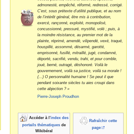
admonesté, empêché, réformé, redressé, corrigé.
C’est, sous prétexte d’utilité publique, et au nom
de l’intérêt général, être mis à contribution,
exercé, rançonné, exploité, monopolisé,
concussionné, pressuré, mystifié, volé ; puis, à
la moindre résistance, au premier mot de la
plainte, réprimé, amendé, vilipendé, vexé, traqué,
houspillé, assommé, désarmé, garotté,
emprisonné, fusillé, mitraillé, jugé, condamné,
déporté, sacrifié, vendu, trahi, et pour comble,
joué, berné, outragé, déshonoré. Voilà le
gouvernement, voilà sa justice, voilà sa morale !
(…) O personnalité humaine ! Se peut il que
pendant soixante siècles tu aies croupi dans
cette abjection ? »
Pierre-Joseph Proudhon
Accéder à l'
index des
Rafraîchir cette
portails thématiques
de
page
Wikibéral