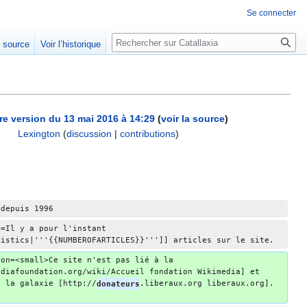
Se connecter
Rechercher
e source
Voir l’historique
re version du 13 mai 2016 à 14:29
(
voir la source
)
Lexington
(
discussion
|
contributions
)
=depuis 1996
o=Il y a pour l'instant 
tistics|'''{{NUMBEROFARTICLES}}''']] articles sur le site.
ion=<small>Ce site n'est pas lié à la 
ediafoundation.org/wiki/Accueil fondation Wikimedia] et 
e la galaxie [http://
donateurs
.liberaux.org liberaux.org].