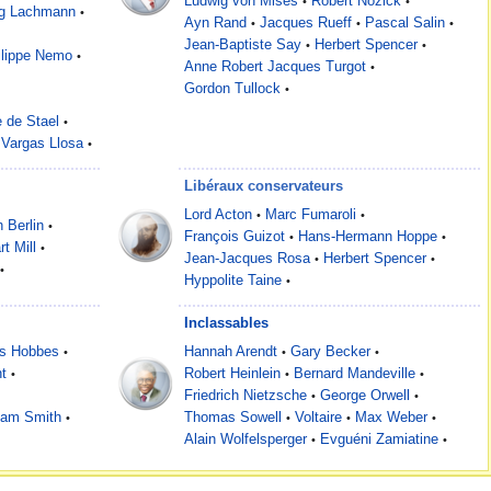
Ludwig von Mises
Robert Nozick
•
•
g Lachmann
•
Ayn Rand
Jacques Rueff
Pascal Salin
•
•
•
Jean-Baptiste Say
Herbert Spencer
•
•
ilippe Nemo
•
Anne Robert Jacques Turgot
•
Gordon Tullock
•
 de Stael
•
 Vargas Llosa
•
Libéraux conservateurs
Lord Acton
Marc Fumaroli
•
•
h Berlin
•
François Guizot
Hans-Hermann Hoppe
•
•
t Mill
•
Jean-Jacques Rosa
Herbert Spencer
•
•
•
Hyppolite Taine
•
Inclassables
s Hobbes
Hannah Arendt
Gary Becker
•
•
•
t
Robert Heinlein
Bernard Mandeville
•
•
•
Friedrich Nietzsche
George Orwell
•
•
am Smith
Thomas Sowell
Voltaire
Max Weber
•
•
•
•
Alain Wolfelsperger
Evguéni Zamiatine
•
•