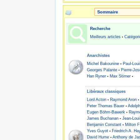
Sommaire
Recherche
Meilleurs articles
Catégori
•
Anarchistes
Michel Bakounine
Paul-Loui
•
Georges Palante
Pierre-Jo
•
Han Ryner
Max Stirner
•
•
Libéraux classiques
Lord Acton
Raymond Aron
•
•
Peter Thomas Bauer
Adolph
•
Eugen Böhm-Bawerk
Raym
•
James Buchanan
Jean-Lou
•
Benjamin Constant
Milton 
•
Yves Guyot
Friedrich A. Ha
•
David Hume
Anthony de Ja
•