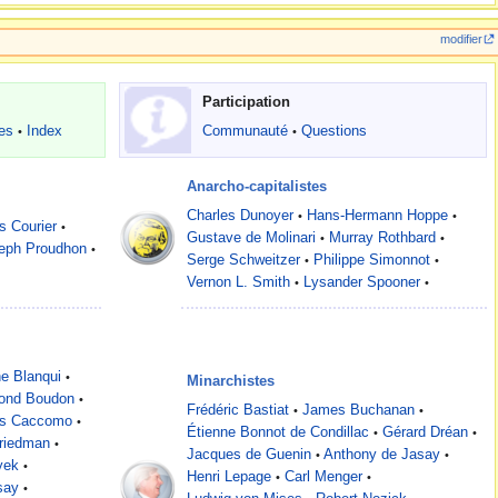
modifier
Participation
es
Index
Communauté
Questions
•
•
Anarcho-capitalistes
Charles Dunoyer
Hans-Hermann Hoppe
•
•
s Courier
•
Gustave de Molinari
Murray Rothbard
•
•
seph Proudhon
•
Serge Schweitzer
Philippe Simonnot
•
•
Vernon L. Smith
Lysander Spooner
•
•
e Blanqui
•
Minarchistes
ond Boudon
•
Frédéric Bastiat
James Buchanan
•
•
is Caccomo
•
Étienne Bonnot de Condillac
Gérard Dréan
•
•
Friedman
•
Jacques de Guenin
Anthony de Jasay
•
•
yek
•
Henri Lepage
Carl Menger
•
•
say
•