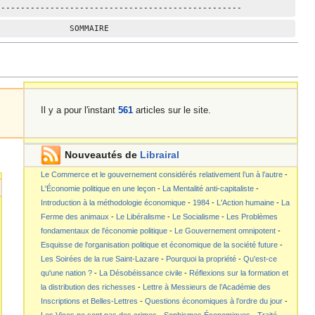
--------------------------------------------------
               SOMMAIRE
Il y a pour l'instant
561
articles sur le site.
Nouveautés de
Librairal
Le Commerce et le gouvernement considérés relativement l’un à l’autre
-
L'Économie politique en une leçon
-
La Mentalité anti-capitaliste
-
Introduction à la méthodologie économique
-
1984
-
L'Action humaine
-
La
Ferme des animaux
-
Le Libéralisme
-
Le Socialisme
-
Les Problèmes
fondamentaux de l'économie politique
-
Le Gouvernement omnipotent
-
Esquisse de l'organisation politique et économique de la société future
-
Les Soirées de la rue Saint-Lazare
-
Pourquoi la propriété
-
Qu'est-ce
qu'une nation ?
-
La Désobéissance civile
-
Réflexions sur la formation et
la distribution des richesses
-
Lettre à Messieurs de l’Académie des
Inscriptions et Belles-Lettres
-
Questions économiques à l’ordre du jour
-
Les Vices ne sont pas des crimes
-
Sophismes Économiques
-
Traité