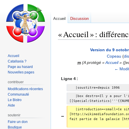
Accueil
Discussion
« Accueil » : différen
Aller
Aller
Version du 9 octobr
à
à
Accueil
Copeau
(
di
la
la
Catallaxia ?
m
(A protégé «
Accueil
» (‎[e
navigation
recherche
Page au hasard
← Modif
Nouvelles pages
Ligne 4 :
contribuer
   |soustitre=depuis 1996
Modifications récentes
Communauté
   |box destro=Il y a pour l'
Le Bistro
[[Special:Statistics|'''{{NUM
Aide
   |introduction=<small>Ce si
[http://wikimediafoundation.o
soutenir
fait partie de la galaxie [ht
Faire un don
Boutique