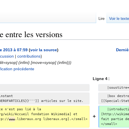
Lire
Voir le text
ce entre les versions
e 2013 à 07:59
(
voir la source
)
Derniè
scussion
|
contributions
)
A
dit=sysop] (infini) ‎[move=sysop] (infini)))
u
ication précédente
c
Ligne 4 :
u
n
   |soustitre
r
instant 
   |box destr
é
BEROFARTICLES}}''']] articles sur le site.
[[Special:Sta
s
te n'est pas lié à la 
   |introduct
u
rg/wiki/Accueil fondation Wikimedia] et 
[http://wikim
m
tp://
www
.liberaux.org liberaux.org].</small>
fait partie d
</small>
é